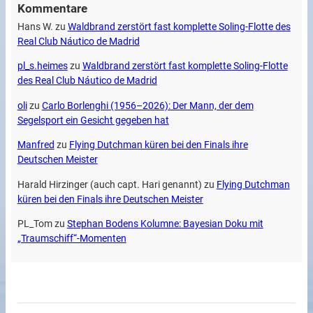
Kommentare
Hans W.
zu
Waldbrand zerstört fast komplette Soling-Flotte des
Real Club Náutico de Madrid
pl_s.heimes
zu
Waldbrand zerstört fast komplette Soling-Flotte
des Real Club Náutico de Madrid
oli
zu
Carlo Borlenghi (1956–2026): Der Mann, der dem
Segelsport ein Gesicht gegeben hat
Manfred
zu
Flying Dutchman küren bei den Finals ihre
Deutschen Meister
Harald Hirzinger (auch capt. Hari genannt)
zu
Flying Dutchman
küren bei den Finals ihre Deutschen Meister
PL_Tom
zu
Stephan Bodens Kolumne: Bayesian Doku mit
„Traumschiff“-Momenten