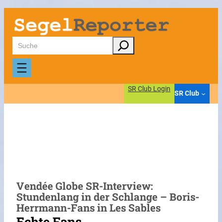
Zum
Inhalt
springen
Suchen
SR Club Login
SR Club
Vendée Globe SR-Interview:
Stundenlang in der Schlange – Boris-
Herrmann-Fans in Les Sables
Echte Fans