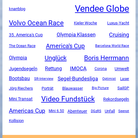
Vendee Globe
knarrblog
Volvo Ocean Race
Luxus-Yacht
Kieler Woche
Olympia Klassen
Cruising
35. America's Cup
America's Cup
The Ocean Race
Barcelona World Race
Boris Herrmann
Unglück
Olympia
Rettung
IMOCA
Jugendsegeln
Umwelt
Corona
Segel-Bundesliga
Bootsbau
SR-Interview
Optimist
Laser
SailGP
Jörg Riechers
Porträt
Blauwasser
Big Picture
Video Fundstück
Mini Transat
Rekordsegeln
Americas Cup
Abenteuer
Unfall
Mini 6.50
DGzRS
Seenot
Kollision