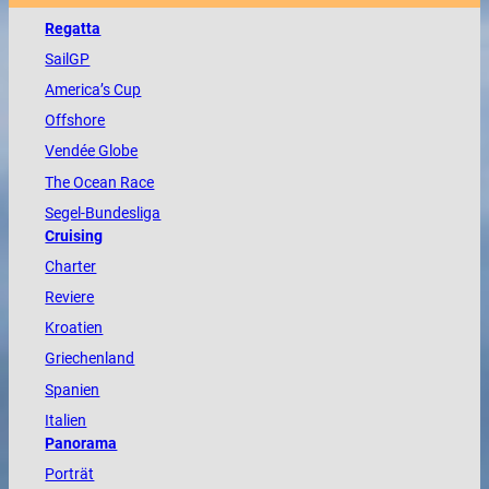
Regatta
SailGP
America
’s Cup
Offshore
Vendée
Globe
The
Ocean
Race
Segel-Bundesliga
Cruising
Charter
Reviere
Kroatien
Griechenland
Spanien
Italien
Panorama
Porträt