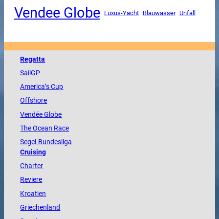
Vendee Globe
Luxus-Yacht
Unfall
Blauwasser
Regatta
SailGP
America
’s Cup
Offshore
Vendée
Globe
The
Ocean
Race
Segel-Bundesliga
Cruising
Charter
Reviere
Kroatien
Griechenland