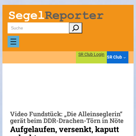
Zum
Inhalt
springen
Suchen
SR Club Login
SR Club
Video Fundstück: „Die Alleinseglerin“
gerät beim DDR-Drachen-Törn in Nöte
Aufgelaufen, versenkt, kaputt