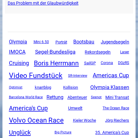
Das Problem mit der Glaubwürdigkeit
Olympia
Bootsbau
Jugendsegeln
Mini 6.50
Porträt
Segel-Bundesliga
IMOCA
Rekordsegeln
Laser
Boris Herrmann
Cruising
SailGP
Corona
DGzRS
Video Fundstück
Americas Cup
SR-Interview
Olympia Klassen
knarrblog
Kollision
Optimist
Rettung
Mini Transat
Abenteuer
Barcelona World Race
Seenot
America's Cup
Umwelt
The Ocean Race
Volvo Ocean Race
Kieler Woche
Jörg Riechers
Unglück
35. America's Cup
Big Picture