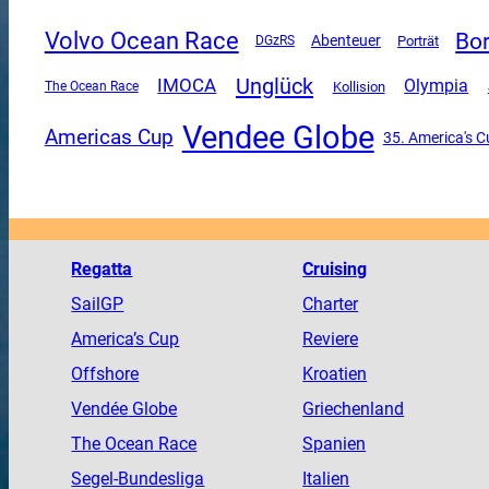
Volvo Ocean Race
Bo
Abenteuer
DGzRS
Porträt
Unglück
IMOCA
Olympia
The Ocean Race
Kollision
Vendee Globe
Americas Cup
35. America's C
Regatta
Cruising
SailGP
Charter
America
’s Cup
Reviere
Offshore
Kroatien
Vendée
Globe
Griechenland
The
Ocean
Race
Spanien
Segel-Bundesliga
Italien