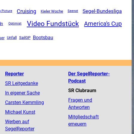
Cruising
Segel-Bundesliga
Kieler Woche
g Picture
Seenot
Video Fundstück
America's Cup
ln
Optimist
Bootsbau
Unfall
SailGP
ser
Reporter
Der SegelReporter-
Podcast
SR Leitgedanke
SR Clubraum
In eigener Sache
Fragen und
Carsten Kemmling
Antworten
Michael Kunst
Mitgliedschaft
Werben auf
erneuern
SegelReporter