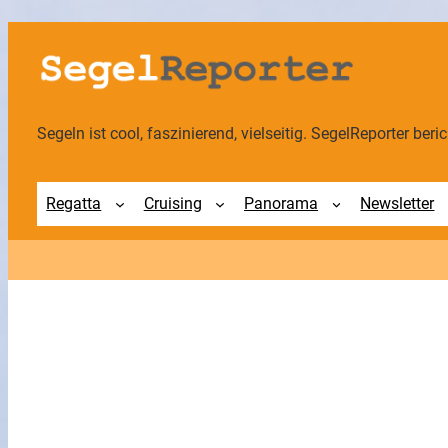
Zum
Inhalt
springen
Segeln ist cool, faszinierend, vielseitig. SegelReporter berich
Regatta
Cruising
Panorama
Newsletter