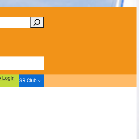
b Login
SR Club