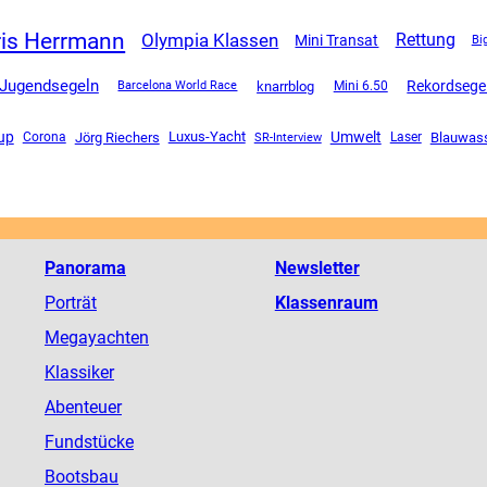
ris Herrmann
Olympia Klassen
Rettung
Mini Transat
Bi
Jugendsegeln
Rekordsege
knarrblog
Mini 6.50
Barcelona World Race
up
Luxus-Yacht
Umwelt
Corona
Jörg Riechers
SR-Interview
Blauwas
Laser
Panorama
Newsletter
Porträt
Klassenraum
Megayachten
Klassiker
Abenteuer
Fundstücke
Bootsbau