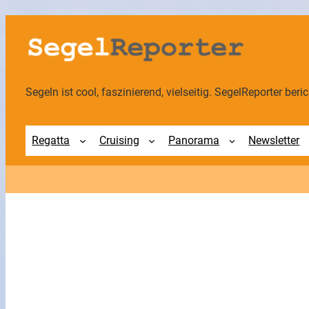
Zum
Inhalt
springen
Segeln ist cool, faszinierend, vielseitig. SegelReporter berich
Regatta
Cruising
Panorama
Newsletter