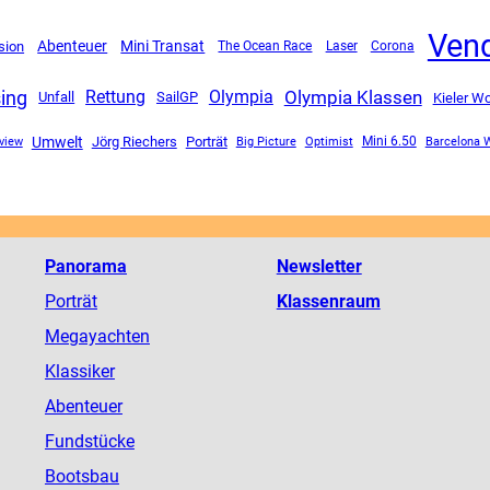
Ven
Mini Transat
Abenteuer
ision
The Ocean Race
Corona
Laser
sing
Olympia Klassen
Rettung
Olympia
Unfall
SailGP
Kieler W
Umwelt
rview
Jörg Riechers
Porträt
Mini 6.50
Big Picture
Optimist
Barcelona 
Panorama
Newsletter
Porträt
Klassenraum
Megayachten
Klassiker
Abenteuer
Fundstücke
Bootsbau