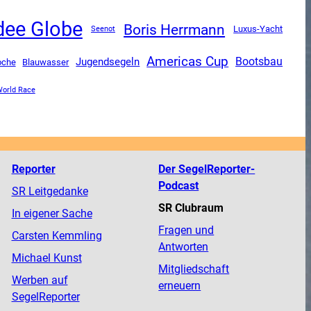
dee Globe
Boris Herrmann
Luxus-Yacht
Seenot
Americas Cup
Jugendsegeln
Bootsbau
oche
Blauwasser
World Race
Reporter
Der SegelReporter-
Podcast
SR Leitgedanke
SR Clubraum
In eigener Sache
Fragen und
Carsten Kemmling
Antworten
Michael Kunst
Mitgliedschaft
Werben auf
erneuern
SegelReporter