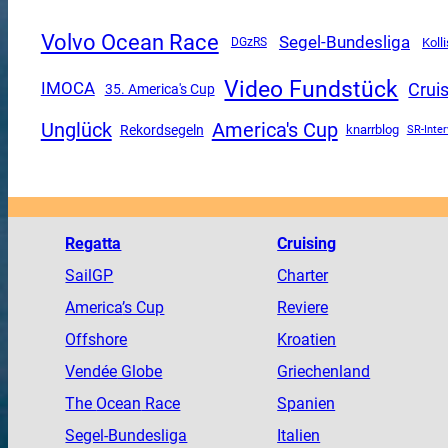
Volvo Ocean Race
Segel-Bundesliga
DGzRS
Koll
Video Fundstück
Crui
IMOCA
35. America's Cup
Unglück
America's Cup
Rekordsegeln
knarrblog
SR-Inte
Regatta
Cruising
SailGP
Charter
America
’s Cup
Reviere
Offshore
Kroatien
Vendée
Globe
Griechenland
The
Ocean
Race
Spanien
Segel-Bundesliga
Italien