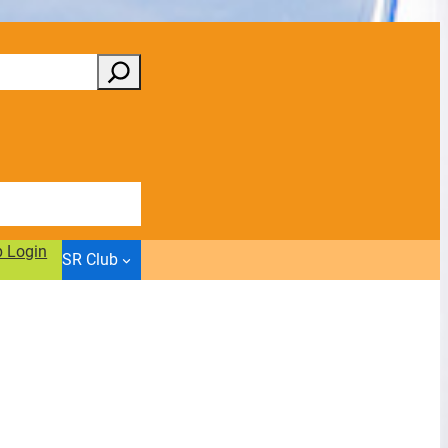
b Login
SR Club