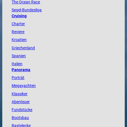
The
Ocean
Race
Segel-Bundesliga
Cruising
Charter
Reviere
Kroatien
Griechenland
Spanien
Italien
Panorama
Porträt
Megayachten
Klassiker
Abenteuer
Fundstücke
Bootsbau
Bastelecke