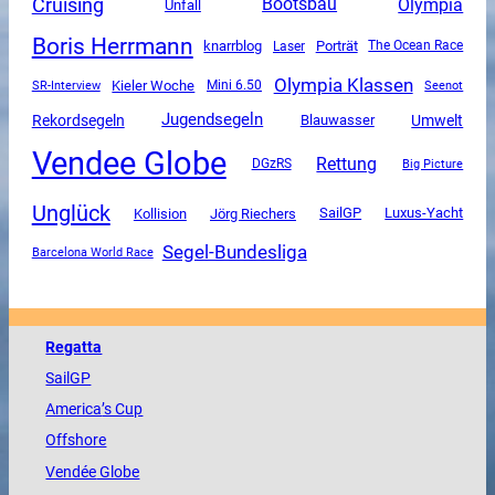
Cruising
Olympia
Bootsbau
Unfall
Boris Herrmann
knarrblog
Porträt
The Ocean Race
Laser
Olympia Klassen
SR-Interview
Kieler Woche
Mini 6.50
Seenot
Jugendsegeln
Rekordsegeln
Umwelt
Blauwasser
Vendee Globe
Rettung
DGzRS
Big Picture
Unglück
SailGP
Luxus-Yacht
Kollision
Jörg Riechers
Segel-Bundesliga
Barcelona World Race
Regatta
SailGP
America
’s Cup
Offshore
Vendée
Globe