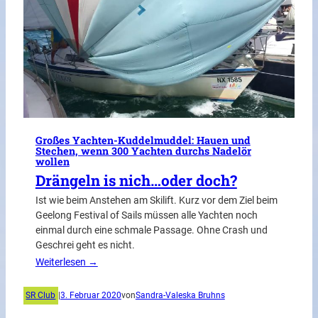
Großes Yachten-Kuddelmuddel: Hauen und
Stechen, wenn 300 Yachten durchs Nadelör
wollen
Drängeln is nich…oder doch?
Ist wie beim Anstehen am Skilift. Kurz vor dem Ziel beim
Geelong Festival of Sails müssen alle Yachten noch
einmal durch eine schmale Passage. Ohne Crash und
Geschrei geht es nicht.
Weiterlesen →
SR Club
|
3. Februar 2020
von
Sandra-Valeska Bruhns