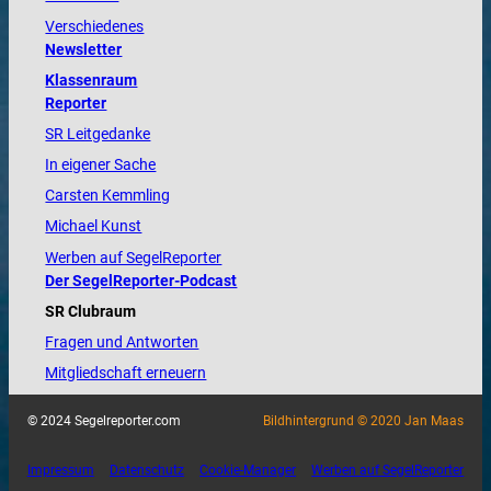
Verschiedenes
Newsletter
Klassenraum
Reporter
SR Leitgedanke
In eigener Sache
Carsten Kemmling
Michael Kunst
Werben auf SegelReporter
Der SegelReporter-Podcast
SR Clubraum
Fragen und Antworten
Mitgliedschaft erneuern
© 2024 Segelreporter.com
Bildhintergrund © 2020 Jan Maas
Impressum
Datenschutz
Cookie-Manager
Werben auf SegelReporter