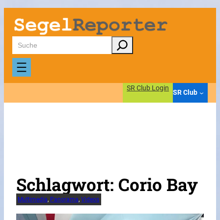
Zum
Inhalt
springen
Suchen
SR Club Login
SR Club
Schlagwort:
Corio Bay
Multimedia
, 
Panorama
, 
Videos