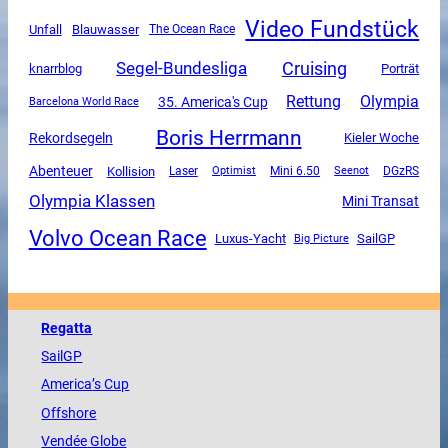
Video Fundstück
Unfall
Blauwasser
The Ocean Race
Segel-Bundesliga
Cruising
knarrblog
Porträt
Rettung
Olympia
35. America's Cup
Barcelona World Race
Boris Herrmann
Rekordsegeln
Kieler Woche
Abenteuer
Kollision
Mini 6.50
DGzRS
Laser
Optimist
Seenot
Olympia Klassen
Mini Transat
Volvo Ocean Race
Luxus-Yacht
SailGP
Big Picture
Regatta
SailGP
America
’s Cup
Offshore
Vendée
Globe