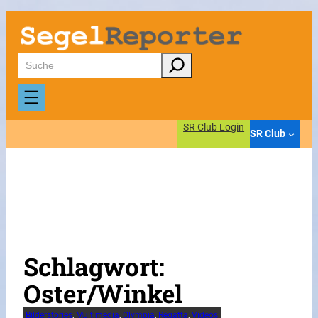
Zum
Inhalt
springen
Suchen
SR Club Login
SR Club
Schlagwort:
Oster/Winkel
Bilderstories
, 
Multimedia
, 
Olympia
, 
Regatta
, 
Videos