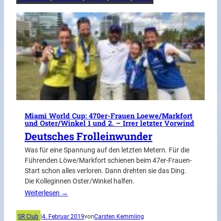
Miami World Cup: 470er-Frauen Loewe/Markfort
und Oster/Winkel 1 und 2. – Irrer letzter Vorwind
Deutsches Frolleinwunder
Was für eine Spannung auf den letzten Metern. Für die
Führenden Löwe/Markfort schienen beim 47er-Frauen-
Start schon alles verloren. Dann drehten sie das Ding.
Die Kolleginnen Oster/Winkel halfen.
Weiterlesen →
SR Club
|
4. Februar 2019
von
Carsten Kemmling