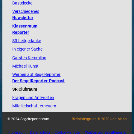
Bastelecke
Verschiedenes
Newsletter
Klassenraum
Reporter
SR Leitgedanke
In eigener Sache
Carsten Kemmling
Michael Kunst
Werben auf SegelReporter
Der SegelReporter-Podcast
SR Clubraum
Fragen und Antworten
Mitgliedschaft erneuern
© 2024 Segelreporter.com
Bildhintergrund © 2020 Jan Maas
Impressum
Datenschutz
Cookie-Manager
Werben auf SegelReporter