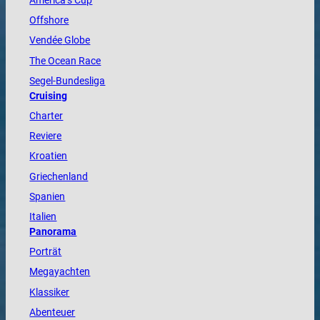
America
’s Cup
Offshore
Vendée
Globe
The
Ocean
Race
Segel-Bundesliga
Cruising
Charter
Reviere
Kroatien
Griechenland
Spanien
Italien
Panorama
Porträt
Megayachten
Klassiker
Abenteuer