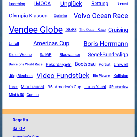
Unglück
IMOCA
Rettung
knarrblog
Seenot
Volvo Ocean Race
Olympia Klassen
Optimist
Vendee Globe
Cruising
DGzRS
The Ocean Race
Boris Herrmann
Americas Cup
Unfall
Segel-Bundesliga
SailGP
Kieler Woche
Blauwasser
Bootsbau
Rekordsegeln
Umwelt
Porträt
Barcelona World Race
Video Fundstück
Jörg Riechers
Kollision
Big Picture
Mini Transat
35. America's Cup
Luxus-Yacht
SR-Interview
Laser
Mini 6.50
Corona
Regatta
SailGP