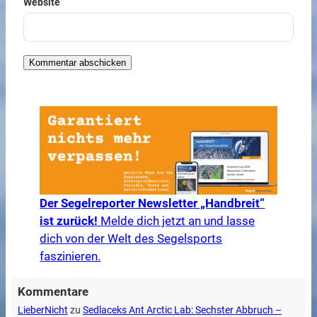
Website
Der Segelreporter Newsletter „Handbreit“
ist zurück!
Melde dich jetzt an und lasse
dich von der Welt des Segelsports
faszinieren.
Kommentare
LieberNicht
zu
Sedlaceks Ant Arctic Lab: Sechster Abbruch –