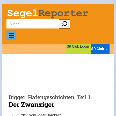
Zum
Inhalt
springen
Suchen
SR Club Login
SR Club
Digger: Hafengeschichten, Teil 1.
Der Zwanziger
30. Juli 2015
von
Digger Hamburg