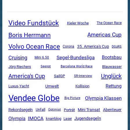
Video Fundstück
Kieler Woche
The Ocean Race
Boris Herrmann
Americas Cup
Volvo Ocean Race
35. America's Cup
Corona
DGzRS
Cruising
Segel-Bundesliga
Bootsbau
Mini 6.50
Jörg Riechers
Blauwasser
Seenot
Barcelona World Race
America's Cup
Unglück
SailGP
SR-Interview
Rettung
Luxus-Yacht
Umwelt
Kollision
Vendee Globe
Olympia Klassen
Big Picture
Mini Transat
Rekordsegeln
Unfall
Abenteuer
Porträt
Optimist
Olympia
IMOCA
Jugendsegeln
knarrblog
Laser