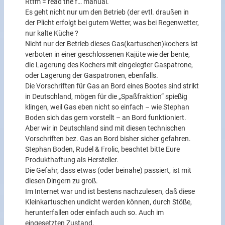
Rtfm = read the f… manual.
Es geht nicht nur um den Betrieb (der evtl. draußen in
der Plicht erfolgt bei gutem Wetter, was bei Regenwetter,
nur kalte Küche ?
Nicht nur der Betrieb dieses Gas(kartuschen)kochers ist
verboten in einer geschlossenen Kajüte wie der bente,
die Lagerung des Kochers mit eingelegter Gaspatrone,
oder Lagerung der Gaspatronen, ebenfalls.
Die Vorschriften für Gas an Bord eines Bootes sind strikt
in Deutschland, mögen für die „Spaßfraktion“ spießig
klingen, weil Gas eben nicht so einfach – wie Stephan
Boden sich das gern vorstellt – an Bord funktioniert.
Aber wir in Deutschland sind mit diesen technischen
Vorschriften bez. Gas an Bord bisher sicher gefahren.
Stephan Boden, Rudel & Frolic, beachtet bitte Eure
Produkthaftung als Hersteller.
Die Gefahr, dass etwas (oder beinahe) passiert, ist mit
diesen Dingern zu groß.
Im Internet war und ist bestens nachzulesen, daß diese
Kleinkartuschen undicht werden können, durch Stöße,
herunterfallen oder einfach auch so. Auch im
eingesetzten Zustand.