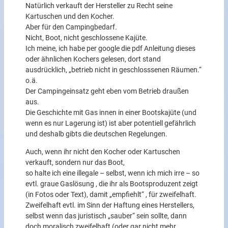
Natürlich verkauft der Hersteller zu Recht seine
Kartuschen und den Kocher.
Aber für den Campingbedarf.
Nicht, Boot, nicht geschlossene Kajüte.
Ich meine, ich habe per google die pdf Anleitung dieses
oder ähnlichen Kochers gelesen, dort stand
ausdrücklich, „betrieb nicht in geschlosssenen Räumen.“
o.ä.
Der Campingeinsatz geht eben vom Betrieb draußen
aus.
Die Geschichte mit Gas innen in einer Bootskajüte (und
wenn es nur Lagerung ist) ist aber potentiell gefährlich
und deshalb gibts die deutschen Regelungen.
Auch, wenn ihr nicht den Kocher oder Kartuschen
verkauft, sondern nur das Boot,
so halte ich eine illegale – selbst, wenn ich mich irre – so
evtl. graue Gaslösung , die ihr als Bootsproduzent zeigt
(in Fotos oder Text), damit „empfiehlt“ , für zweifelhaft.
Zweifelhaft evtl. im Sinn der Haftung eines Herstellers,
selbst wenn das juristisch „sauber“ sein sollte, dann
doch moralisch zweifelhaft (oder gar nicht mehr