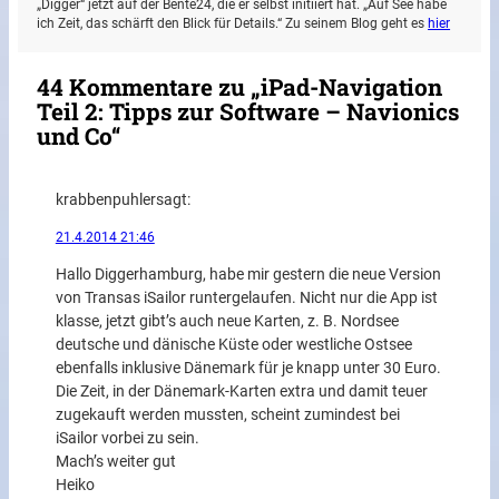
„Digger“ jetzt auf der Bente24, die er selbst initiiert hat. „Auf See habe
ich Zeit, das schärft den Blick für Details.“ Zu seinem Blog geht es
hier
44 Kommentare zu „iPad-Navigation
Teil 2: Tipps zur Software – Navionics
und Co“
krabbenpuhler
sagt:
21.4.2014 21:46
Hallo Diggerhamburg, habe mir gestern die neue Version
von Transas iSailor runtergelaufen. Nicht nur die App ist
klasse, jetzt gibt’s auch neue Karten, z. B. Nordsee
deutsche und dänische Küste oder westliche Ostsee
ebenfalls inklusive Dänemark für je knapp unter 30 Euro.
Die Zeit, in der Dänemark-Karten extra und damit teuer
zugekauft werden mussten, scheint zumindest bei
iSailor vorbei zu sein.
Mach’s weiter gut
Heiko