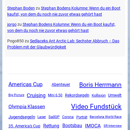
Stephan Boden
zu
Stephan Bodens Kolumne: Wenn du ein Boot
kaufst, von dem du noch nie zuvor etwas gehört hast
jorgo
zu
Stephan Bodens Kolumne: Wenn du ein Boot kaufst,
von dem du noch nie zuvor etwas gehört hast
Pogo850
zu
Sedlaceks Ant Arctic Lab: Sechster Abbruch – Das
Problem mit der Glaubwürdigkeit
Boris Herrmann
Americas Cup
Abenteuer
Cruising
Rekordsegeln
Umwelt
Mini 6.50
Kollision
Big Picture
Video Fundstück
Olympia Klassen
Jugendsegeln
SailGP
Corona
Porträt
Laser
Barcelona World Race
Rettung
IMOCA
Bootsbau
35. America's Cup
SR-Interview