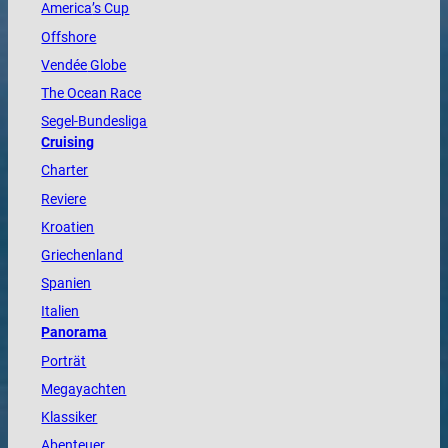
America
’s Cup
Offshore
Vendée
Globe
The
Ocean
Race
Segel-Bundesliga
Cruising
Charter
Reviere
Kroatien
Griechenland
Spanien
Italien
Panorama
Porträt
Megayachten
Klassiker
Abenteuer