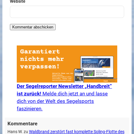
Website
Der Segelreporter Newsletter „Handbreit“
ist zurück!
Melde dich jetzt an und lasse
dich von der Welt des Segelsports
faszinieren.
Kommentare
Hans W.
zu
Waldbrand zerstört fast komplette Soling-Flotte des