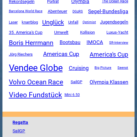
Olympia
Rekordsegeln
Porträt
The Ocean Race
Segel-Bundesliga
Abenteuer
DGzRS
Barcelona World Race
Unglück
Jugendsegeln
Unfall
knarrblog
Laser
Optimist
35. America's Cup
Umwelt
Luxus-Yacht
Kollision
Boris Herrmann
IMOCA
Bootsbau
SR-Interview
America's Cup
Americas Cup
Jörg Riechers
Vendee Globe
Cruising
Big Picture
Seenot
Volvo Ocean Race
Olympia Klassen
SailGP
Video Fundstück
Mini 6.50
Regatta
SailGP