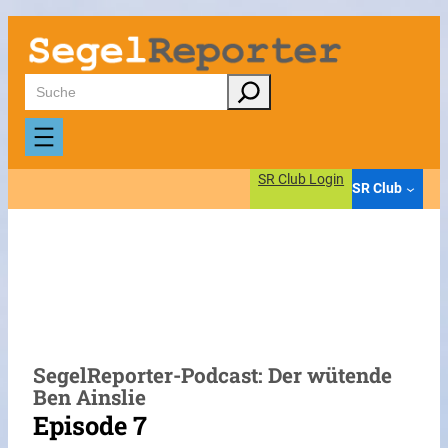
Zum
Inhalt
springen
Suchen
SR Club Login
SR Club
SegelReporter-Podcast: Der wütende
Ben Ainslie
Episode 7