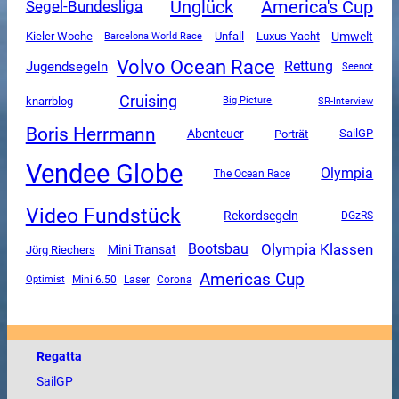
Unglück
America's Cup
Segel-Bundesliga
Unfall
Luxus-Yacht
Umwelt
Kieler Woche
Barcelona World Race
Volvo Ocean Race
Rettung
Jugendsegeln
Seenot
Cruising
knarrblog
SR-Interview
Big Picture
Boris Herrmann
Abenteuer
SailGP
Porträt
Vendee Globe
Olympia
The Ocean Race
Video Fundstück
Rekordsegeln
DGzRS
Olympia Klassen
Bootsbau
Mini Transat
Jörg Riechers
Americas Cup
Mini 6.50
Corona
Optimist
Laser
Regatta
SailGP