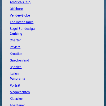
America
’s Cup
Offshore
Vendée
Globe
The
Ocean
Race
Segel-Bundesliga
Cruising
Charter
Reviere
Kroatien
Griechenland
Spanien
Italien
Panorama
Porträt
Megayachten
Klassiker
Abenteuer