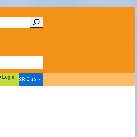
b Login
SR Club