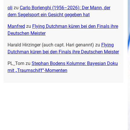
oli
zu
Carlo Borlenghi (1956–2026): Der Mann, der
dem Segelsport ein Gesicht gegeben hat
Manfred
zu
Flying Dutchman küren bei den Finals ihre
Deutschen Meister
Harald Hirzinger (auch capt. Hari genannt)
zu
Flying
Dutchman küren bei den Finals ihre Deutschen Meister
PL_Tom
zu
Stephan Bodens Kolumne: Bayesian Doku
mit „Traumschiff“-Momenten