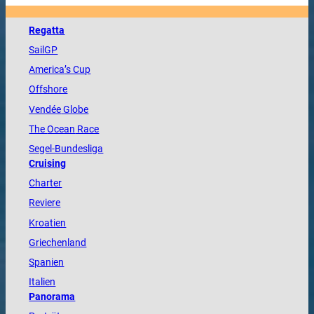
Regatta
SailGP
America
’s Cup
Offshore
Vendée
Globe
The
Ocean
Race
Segel-Bundesliga
Cruising
Charter
Reviere
Kroatien
Griechenland
Spanien
Italien
Panorama