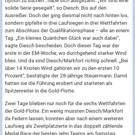
Option zu suchen“, habe sich ausgezahlt. „Wir sind eine
solide Serie gesegelt“, so Diesch. Bis auf den
Ausreißer. Doch der ging diesmal nicht nach hinten los,
sondern gipfelte in drei Laufsiegen in drei Wettfahrten
zum Abschluss der Qualifikationsphase – alle an einem
Tag. „Ein kleines Quäntchen Glück war auch dabei“,
sagte Diesch bescheiden. Doch dieser Tag war der
erste in der EM-Woche, wo durchgehend starker Wind
blies. Und da sind Diesch/Markfort richtig schnell. „Bei
über 14 Knoten Wind gehören wir zu den ersten 10
Prozent“, bestätigte der 28-jährige Steuermann. Damit
hatten sie die Führung erobert und starteten als
Spitzenreiter in die Gold-Flotte.
Zwei Tage blieben nur noch für die sechs Wettfahrten
der Gold-Flotte. Ein wenig mussten Diesch/Markfort
da Federn lassen, konnten aber nach einem weiteren
Laufsieg als Zweitplatzierte in das doppelt zählende
Medal Race der besten zehn Teams am Samstag