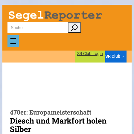
Zum
Inhalt
springen
Suchen
SR Club Login
SR Club
470er: Europameisterschaft
Diesch und Markfort holen
Silber