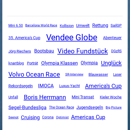
Rettung
Umwelt
SailGP
Mini 6.50
Kollision
Barcelona World Race
Vendee Globe
35. America's Cup
Abenteuer
Video Fundstück
Bootsbau
Jörg Riechers
DGzRS
Unglück
Olympia Klassen
Olympia
knarrblog
Porträt
Volvo Ocean Race
SR-Interview
Blauwasser
Laser
America's Cup
IMOCA
Rekordsegeln
Luxus-Yacht
Boris Herrmann
Mini Transat
Unfall
Kieler Woche
Segel-Bundesliga
Jugendsegeln
The Ocean Race
Big Picture
Americas Cup
Cruising
Corona
Seenot
Optimist