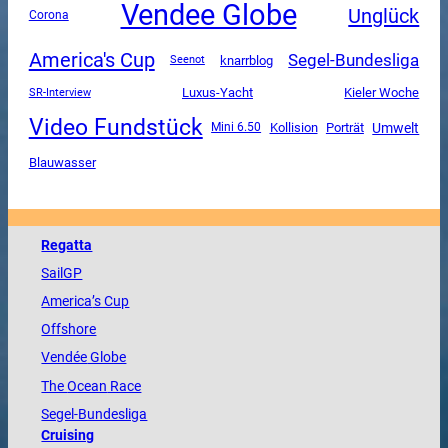
Vendee Globe
Unglück
Corona
America's Cup
Segel-Bundesliga
knarrblog
Seenot
Luxus-Yacht
SR-Interview
Kieler Woche
Video Fundstück
Umwelt
Mini 6.50
Kollision
Porträt
Blauwasser
Regatta
SailGP
America
’s Cup
Offshore
Vendée
Globe
The
Ocean
Race
Segel-Bundesliga
Cruising