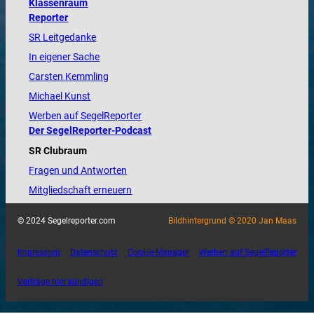
Klassenraum
Reporter
SR Leitgedanke
In eigener Sache
Carsten Kemmling
Michael Kunst
Werben auf SegelReporter
Der SegelReporter-Podcast
SR Clubraum
Fragen und Antworten
Mitgliedschaft erneuern
© 2024 Segelreporter.com
Bildhintergrund © 2020 Jan Maas
Impressum
Datenschutz
Cookie-Manager
Werben auf SegelReporter
Verträge hier kündigen