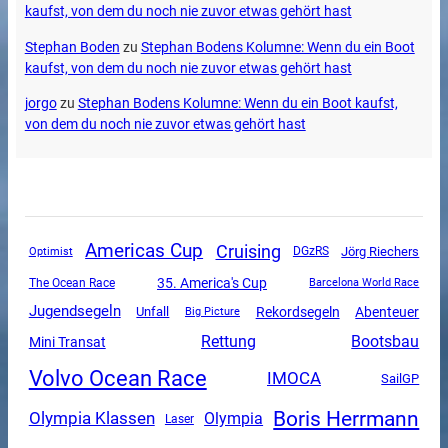
kaufst, von dem du noch nie zuvor etwas gehört hast
Stephan Boden
zu
Stephan Bodens Kolumne: Wenn du ein Boot
kaufst, von dem du noch nie zuvor etwas gehört hast
jorgo
zu
Stephan Bodens Kolumne: Wenn du ein Boot kaufst,
von dem du noch nie zuvor etwas gehört hast
Americas Cup
Cruising
DGzRS
Jörg Riechers
Optimist
35. America's Cup
The Ocean Race
Barcelona World Race
Jugendsegeln
Unfall
Rekordsegeln
Abenteuer
Big Picture
Rettung
Bootsbau
Mini Transat
Volvo Ocean Race
IMOCA
SailGP
Boris Herrmann
Olympia Klassen
Olympia
Laser