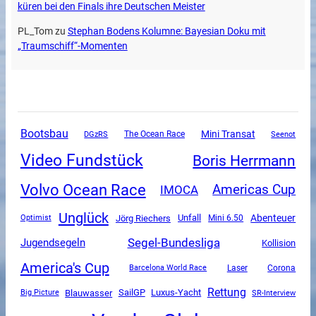
küren bei den Finals ihre Deutschen Meister
PL_Tom
zu
Stephan Bodens Kolumne: Bayesian Doku mit
„Traumschiff“-Momenten
Bootsbau
Mini Transat
DGzRS
The Ocean Race
Seenot
Video Fundstück
Boris Herrmann
Volvo Ocean Race
Americas Cup
IMOCA
Unglück
Unfall
Abenteuer
Jörg Riechers
Mini 6.50
Optimist
Segel-Bundesliga
Jugendsegeln
Kollision
America's Cup
Corona
Barcelona World Race
Laser
Rettung
SailGP
Luxus-Yacht
Blauwasser
SR-Interview
Big Picture