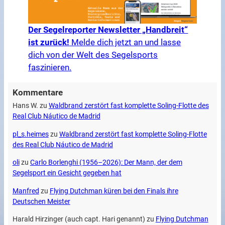
Der Segelreporter Newsletter „Handbreit“
ist zurück!
Melde dich jetzt an und lasse
dich von der Welt des Segelsports
faszinieren.
Kommentare
Hans W.
zu
Waldbrand zerstört fast komplette Soling-Flotte des
Real Club Náutico de Madrid
pl_s.heimes
zu
Waldbrand zerstört fast komplette Soling-Flotte
des Real Club Náutico de Madrid
oli
zu
Carlo Borlenghi (1956–2026): Der Mann, der dem
Segelsport ein Gesicht gegeben hat
Manfred
zu
Flying Dutchman küren bei den Finals ihre
Deutschen Meister
Harald Hirzinger (auch capt. Hari genannt)
zu
Flying Dutchman