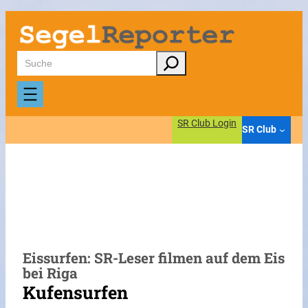
Zum
Inhalt
springen
Suchen
SR Club Login
SR Club
Eissurfen: SR-Leser filmen auf dem Eis
bei Riga
Kufensurfen