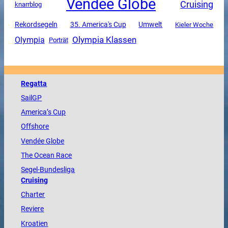
Vendee Globe
Cruising
knarrblog
Rekordsegeln
35. America's Cup
Umwelt
Kieler Woche
Olympia Klassen
Olympia
Porträt
Regatta
SailGP
America
’s Cup
Offshore
Vendée
Globe
The
Ocean
Race
Segel-Bundesliga
Cruising
Charter
Reviere
Kroatien