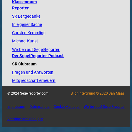
Klassenraum
Reporter
SR Leitgedanke
In eigener Sache
Carsten Kemmling
Michael Kunst
Werben auf SegelReporter
Der SegelReporter-Podcast
SR Clubraum
Fragen und Antworten
Mitgliedschaft erneuern
© 2024 Segelreporter.com
Bildhintergrund © 2020 Jan Maas
Impressum
Datenschutz
Cookie-Manager
Werben auf SegelReporter
Verträge hier kündigen