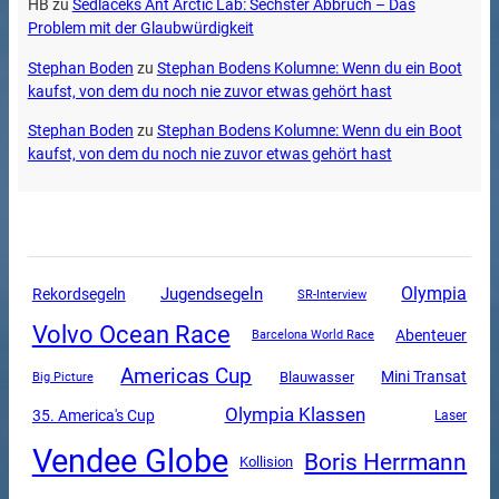
HB
zu
Sedlaceks Ant Arctic Lab: Sechster Abbruch – Das
Problem mit der Glaubwürdigkeit
Stephan Boden
zu
Stephan Bodens Kolumne: Wenn du ein Boot
kaufst, von dem du noch nie zuvor etwas gehört hast
Stephan Boden
zu
Stephan Bodens Kolumne: Wenn du ein Boot
kaufst, von dem du noch nie zuvor etwas gehört hast
Olympia
Jugendsegeln
Rekordsegeln
SR-Interview
Volvo Ocean Race
Abenteuer
Barcelona World Race
Americas Cup
Mini Transat
Blauwasser
Big Picture
Olympia Klassen
35. America's Cup
Laser
Vendee Globe
Boris Herrmann
Kollision