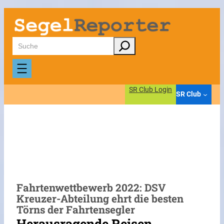
Zum
Inhalt
springen
Suchen
SR Club Login
SR Club
Fahrtenwettbewerb 2022: DSV
Kreuzer-Abteilung ehrt die besten
Törns der Fahrtensegler
Herausragende Reisen