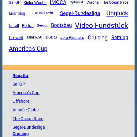
IMOCA
SailGP
Kieler Woche
Corona
The Ocean Race
Optimist
Unglück
Segel-Bundesliga
Luxus-Yacht
knarrblog
Video Fundstück
Bootsbau
Unfall
Porträt
Seenot
Cruising
Rettung
Umwelt
Mini 6.50
DGzRS
Jörg Riechers
America's Cup
Regatta
SailGP
America
’s Cup
Offshore
Vendée
Globe
The
Ocean
Race
Segel-Bundesliga
Cruising