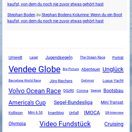
kaufst, von dem du noch nie zuvor etwas gehört hast
Stephan Boden
zu
Stephan Bodens Kolumne: Wenn du ein Boot
kaufst, von dem du noch nie zuvor etwas gehört hast
Jugendsegeln
Umwelt
The Ocean Race
Porträt
Laser
Vendee Globe
Unglück
Abenteuer
Big Picture
Luxus-Yacht
Jörg Riechers
Barcelona World Race
Optimist
Volvo Ocean Race
Bootsbau
DGzRS
Corona
Seenot
America's Cup
Segel-Bundesliga
Mini Transat
IMOCA
Unfall
Kollision
Mini 6.50
knarrblog
SR-Interview
Video Fundstück
Cruising
Olympia