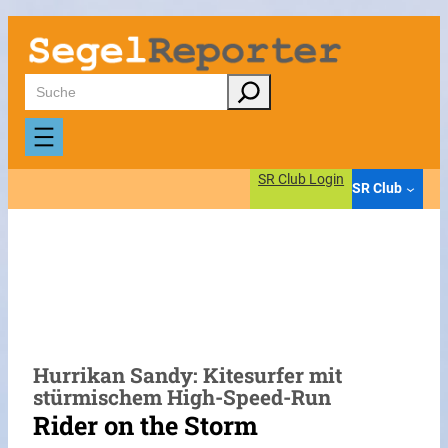
Zum
Inhalt
springen
Suchen
SR Club Login
SR Club
Hurrikan Sandy: Kitesurfer mit
stürmischem High-Speed-Run
Rider on the Storm