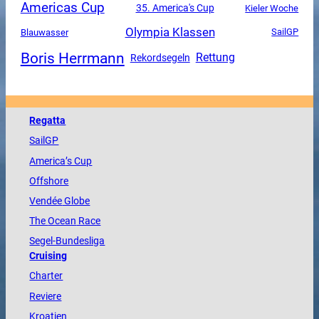
Americas Cup
35. America's Cup
Kieler Woche
Olympia Klassen
SailGP
Blauwasser
Boris Herrmann
Rettung
Rekordsegeln
Regatta
SailGP
America
’s Cup
Offshore
Vendée
Globe
The
Ocean
Race
Segel-Bundesliga
Cruising
Charter
Reviere
Kroatien