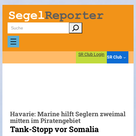
Zum
Inhalt
springen
Suchen
SR Club Login
SR Club
Havarie: Marine hilft Seglern zweimal
mitten im Piratengebiet
Tank-Stopp vor Somalia