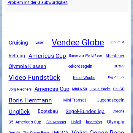
Problem mit der Glaubwürdigkeit
Vendee Globe
Cruising
Laser
Optimist
America's Cup
Rettung
Abenteuer
Barcelona World Race
Olympia Klassen
Rekordsegeln
DGzRS
Video Fundstück
Kieler Woche
Big Picture
Americas Cup
Luxus-Yacht
SailGP
Jörg Riechers
Mini 6.50
Boris Herrmann
Jugendsegeln
Mini Transat
Unglück
Segel-Bundesliga
Bootsbau
Corona
Olympia
35. America's Cup
Unfall
Blauwasser
knarrblog
Volvo Ocean Race
IMOCA
Porträt
The Ocean Race