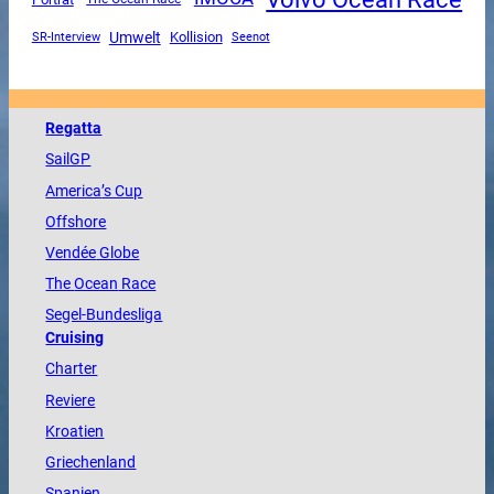
Umwelt
SR-Interview
Kollision
Seenot
Regatta
SailGP
America
’s Cup
Offshore
Vendée
Globe
The
Ocean
Race
Segel-Bundesliga
Cruising
Charter
Reviere
Kroatien
Griechenland
Spanien