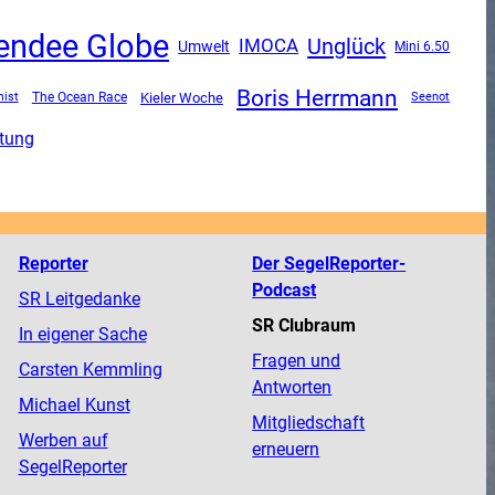
endee Globe
Unglück
IMOCA
Umwelt
Mini 6.50
Boris Herrmann
The Ocean Race
Kieler Woche
mist
Seenot
tung
Reporter
Der SegelReporter-
Podcast
SR Leitgedanke
SR Clubraum
In eigener Sache
Fragen und
Carsten Kemmling
Antworten
Michael Kunst
Mitgliedschaft
Werben auf
erneuern
SegelReporter