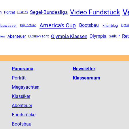
V
Video Fundstück
Segel-Bundesliga
n
Porträt
DGzRS
America's Cup
Bootsbau
lauwasser
knarrblog
Big Picture
Opti
Olympia Klassen
Olympia
Ret
Abenteuer
Luxus-Yacht
SailGP
view
Panorama
Newsletter
Porträt
Klassenraum
Megayachten
Klassiker
Abenteuer
Fundstücke
Bootsbau