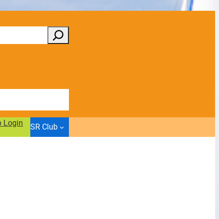
b Login
SR Club