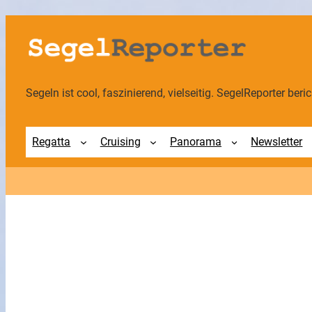
Zum
Inhalt
springen
Segeln ist cool, faszinierend, vielseitig. SegelReporter berich
Regatta
Cruising
Panorama
Newsletter