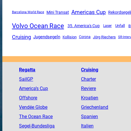
Americas Cup
Mini Transat
Rekordsegel
Barcelona World Race
Volvo Ocean Race
35. America's Cup
Unfall
B
Laser
Cruising
Jugendsegeln
Kollision
Corona
Jörg Riechers
SR-Inter
Regatta
Cruising
SailGP
Charter
America
’s Cup
Reviere
Offshore
Kroatien
Vendée
Globe
Griechenland
The
Ocean
Race
Spanien
Segel-Bundesliga
Italien