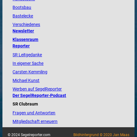
Bootsbau
Bastelecke
Verschiedenes
Newsletter
Klassenraum
Reporter
SR Leitgedanke
In eigener Sache
Carsten Kemmling
Michael Kunst
Werben auf SegelReporter
Der SegelReporter-Podcast
SR Clubraum
Fragen und Antworten
Mitgliedschaft erneuern
© 2024 Segelreporter.com
Bildhintergrund © 2020 Jan Maas