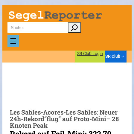
Zum
Inhalt
springen
Suchen
SR Club Login
SR Club
Les Sables-Acores-Les Sables: Neuer
24h-Rekord“flug“ auf Proto-Mini– 28
Knoten Peak
Rekord auf Foil-Mini: 322,70