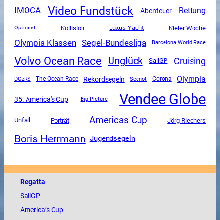
Video Fundstück
IMOCA
Rettung
Abenteuer
Luxus-Yacht
Kollision
Kieler Woche
Optimist
Olympia Klassen
Segel-Bundesliga
Barcelona World Race
Volvo Ocean Race
Unglück
Cruising
SailGP
Olympia
Rekordsegeln
DGzRS
The Ocean Race
Corona
Seenot
Vendee Globe
35. America's Cup
Big Picture
Americas Cup
Unfall
Porträt
Jörg Riechers
Boris Herrmann
Jugendsegeln
Regatta
SailGP
America
’s Cup