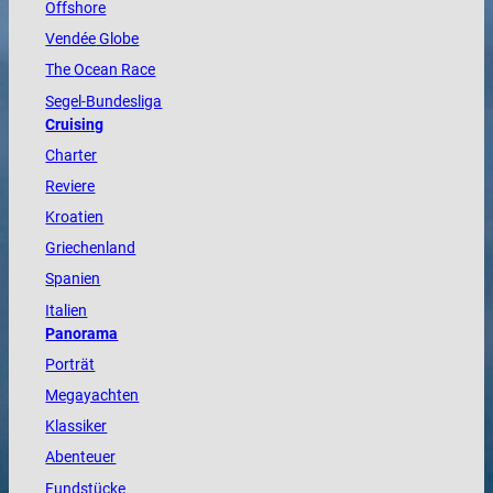
Offshore
Vendée
Globe
The
Ocean
Race
Segel-Bundesliga
Cruising
Charter
Reviere
Kroatien
Griechenland
Spanien
Italien
Panorama
Porträt
Megayachten
Klassiker
Abenteuer
Fundstücke