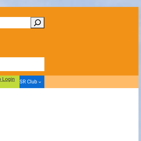
b Login
SR Club