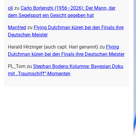
oli
zu
Carlo Borlenghi (1956–2026): Der Mann, der
dem Segelsport ein Gesicht gegeben hat
Manfred
zu
Flying Dutchman küren bei den Finals ihre
Deutschen Meister
Harald Hirzinger (auch capt. Hari genannt)
zu
Flying
Dutchman küren bei den Finals ihre Deutschen Meister
PL_Tom
zu
Stephan Bodens Kolumne: Bayesian Doku
mit „Traumschiff“-Momenten