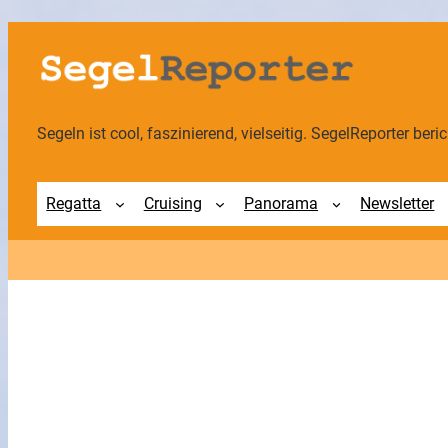
Zum
Inhalt
springen
Segeln ist cool, faszinierend, vielseitig. SegelReporter berich
Regatta
Cruising
Panorama
Newsletter