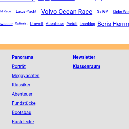
Volvo Ocean Race
Luxus-Yacht
SailGP
Kieler W
ld Race
Boris Herr
Umwelt
Abenteuer
uwasser
Porträt
knarrblog
Optimist
Panorama
Newsletter
Porträt
Klassenraum
Megayachten
Klassiker
Abenteuer
Fundstücke
Bootsbau
Bastelecke