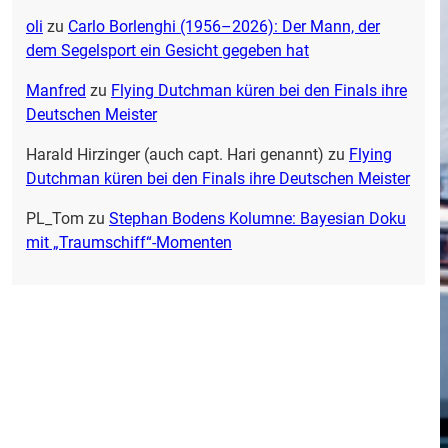
oli
zu
Carlo Borlenghi (1956–2026): Der Mann, der
dem Segelsport ein Gesicht gegeben hat
Manfred
zu
Flying Dutchman küren bei den Finals ihre
Deutschen Meister
Harald Hirzinger (auch capt. Hari genannt)
zu
Flying
Dutchman küren bei den Finals ihre Deutschen Meister
PL_Tom
zu
Stephan Bodens Kolumne: Bayesian Doku
mit „Traumschiff“-Momenten