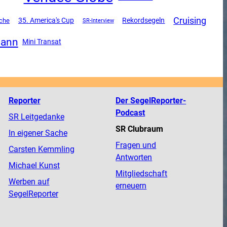
Cruising
35. America's Cup
Rekordsegeln
oche
SR-Interview
mann
Mini Transat
Reporter
Der SegelReporter-
Podcast
SR Leitgedanke
SR Clubraum
In eigener Sache
Fragen und
Carsten Kemmling
Antworten
Michael Kunst
Mitgliedschaft
Werben auf
erneuern
SegelReporter