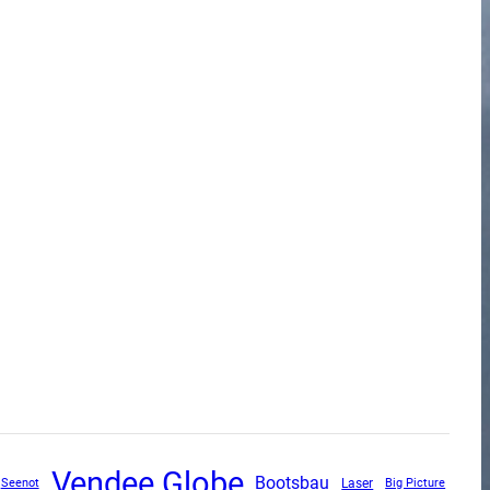
Vendee Globe
Bootsbau
Seenot
Laser
Big Picture