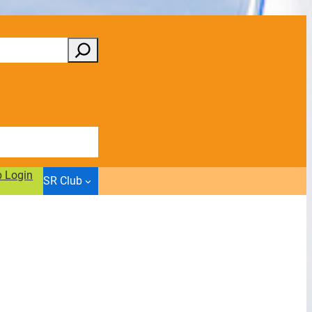
b Login
SR Club