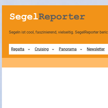
Zum
Inhalt
springen
Segeln ist cool, faszinierend, vielseitig. SegelReporter berich
Regatta
Cruising
Panorama
Newsletter