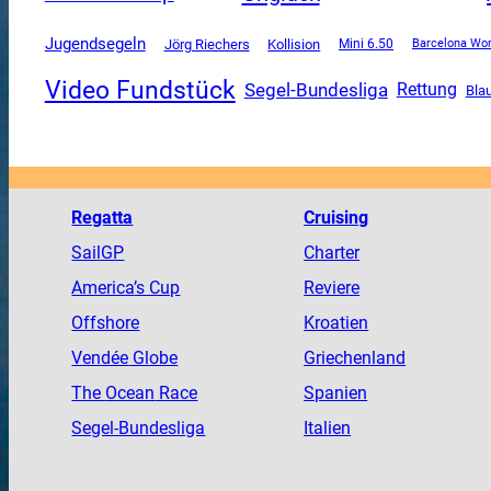
Jugendsegeln
Jörg Riechers
Kollision
Mini 6.50
Barcelona Wor
Video Fundstück
Segel-Bundesliga
Rettung
Bla
Regatta
Cruising
SailGP
Charter
America
’s Cup
Reviere
Offshore
Kroatien
Vendée
Globe
Griechenland
The
Ocean
Race
Spanien
Segel-Bundesliga
Italien