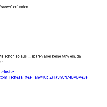
Wissen“
erfunden.
te schon so aus ….sparen aber keine 60% ein, da
en….
=firefox-
nms&tbm=isch&sa=X&ei=anw4UpjZPIaShQfj74DADA&ve