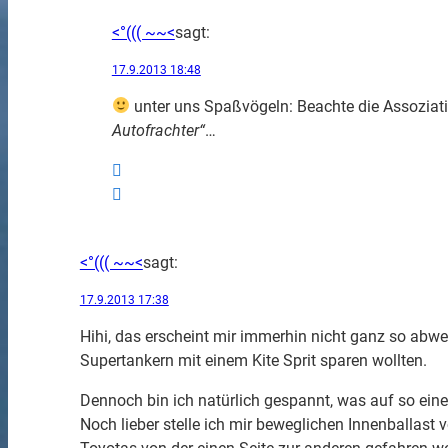
<°((( ~~<
sagt:
17.9.2013 18:48
unter uns Spaßvögeln: Beachte die Assoziat
Autofrachter“
…
<°((( ~~<
sagt:
17.9.2013 17:38
Hihi, das erscheint mir immerhin nicht ganz so ab
Supertankern mit einem Kite Sprit sparen wollten.
Dennoch bin ich natürlich gespannt, was auf so ein
Noch lieber stelle ich mir beweglichen Innenballast