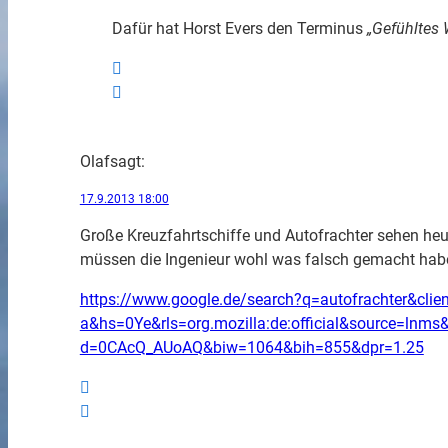
Dafür hat Horst Evers den Terminus
„Gefühltes 
Olaf
sagt:
17.9.2013 18:00
Große Kreuzfahrtschiffe und Autofrachter sehen heu
müssen die Ingenieur wohl was falsch gemacht hab
https://www.google.de/search?q=autofrachter&client
a&hs=0Ye&rls=org.mozilla:de:official&source=l
d=0CAcQ_AUoAQ&biw=1064&bih=855&dpr=1.25