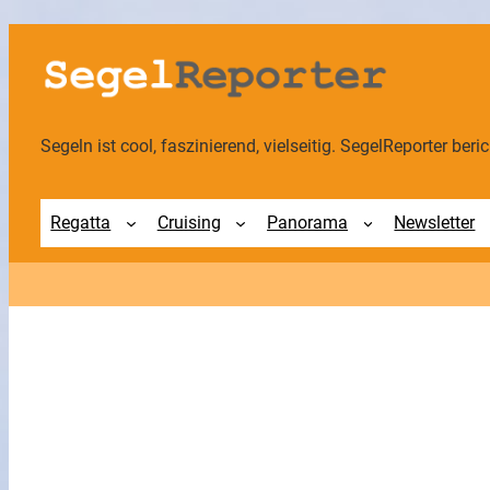
Zum
Inhalt
springen
Segeln ist cool, faszinierend, vielseitig. SegelReporter berich
Regatta
Cruising
Panorama
Newsletter