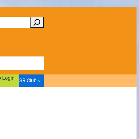
b Login
SR Club