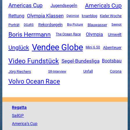
America's Cup
Americas Cup
Jugendsegeln
Olympia Klassen
Rettung
knarrblog
Kieler Woche
Optimist
Rekordsegeln
Porträt
DGzRS
Blauwasser
Big Picture
Seenot
Boris Herrmann
Olympia
Umwelt
The Ocean Race
Vendee Globe
Unglück
Abenteuer
Mini 6.50
Video Fundstück
Segel-Bundesliga
Bootsbau
Unfall
Jörg Riechers
SR-Interview
Corona
Volvo Ocean Race
Regatta
SailGP
America
’s Cup