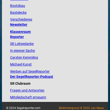
Bootsbau
Bastelecke
Verschiedenes
Newsletter
Klassenraum
Reporter
SR Leitgedanke
In eigener Sache
Carsten Kemmling
Michael Kunst
Werben auf SegelReporter
Der SegelReporter-Podcast
SR Clubraum
Fragen und Antworten
Mitgliedschaft erneuern
© 2024 Segelreporter.com
Bildhintergrund © 2020 Jan Maas