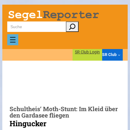
Zum
Inhalt
springen
Suchen
SR Club Login
SR Club
Schultheis‘ Moth-Stunt: Im Kleid über
den Gardasee fliegen
Hingucker