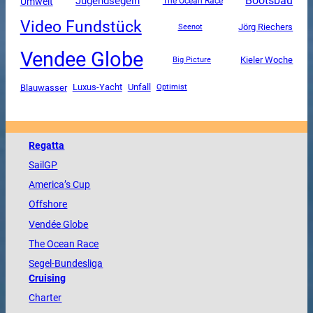
Jugendsegeln
Bootsbau
Umwelt
The Ocean Race
Video Fundstück
Jörg Riechers
Seenot
Vendee Globe
Kieler Woche
Big Picture
Luxus-Yacht
Unfall
Blauwasser
Optimist
Regatta
SailGP
America
’s Cup
Offshore
Vendée
Globe
The
Ocean
Race
Segel-Bundesliga
Cruising
Charter