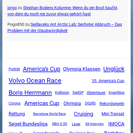
jorgo
zu
Stephan Bodens Kolumne: Wenn du ein Boot kaufst,
von dem du noch nie zuvor etwas gehört hast
Pogo850
zu
Sedlaceks Ant Arctic Lab: Sechster Abbruch – Das
Problem mit der Glaubwürdigkeit
America's Cup
Unglück
Olympia Klassen
Porträt
Volvo Ocean Race
35. America's Cup
Boris Herrmann
SailGP
Abenteuer
Kollision
knarrblog
Americas Cup
Olympia
Rekordsegeln
Corona
DGzRS
Cruising
Rettung
Mini Transat
Barcelona World Race
Segel-Bundesliga
IMOCA
Mini 6.50
SR-Interview
Laser