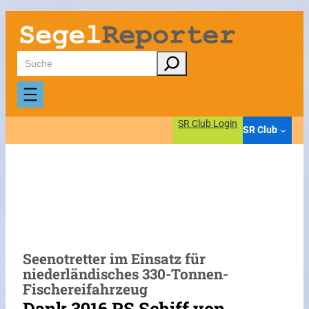
Zum
Inhalt
springen
Suchen
SR Club Login
SR Club
Seenotretter im Einsatz für
niederländisches 330-Tonnen-
Fischereifahrzeug
Dank 3916 PS Schiff von