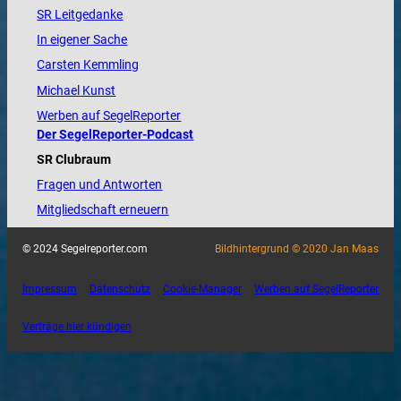
SR Leitgedanke
In eigener Sache
Carsten Kemmling
Michael Kunst
Werben auf SegelReporter
Der SegelReporter-Podcast
SR Clubraum
Fragen und Antworten
Mitgliedschaft erneuern
© 2024 Segelreporter.com
Bildhintergrund © 2020 Jan Maas
Impressum
Datenschutz
Cookie-Manager
Werben auf SegelReporter
Verträge hier kündigen