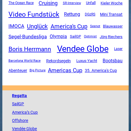
Cruising
Unfall
The Ocean Race
SR-Interview
Kieler Woche
Video Fundstück
Rettung
Mini Transat
DGzRS
Unglück
America's Cup
IMOCA
Blauwasser
Seenot
Segel-Bundesliga
Olympia
SailGP
Jörg Riechers
Optimist
Vendee Globe
Boris Herrmann
Laser
Bootsbau
Rekordsegeln
Luxus-Yacht
Barcelona World Race
Americas Cup
Abenteuer
35. America's Cup
Big Picture
Regatta
SailGP
America
’s Cup
Offshore
Vendée
Globe