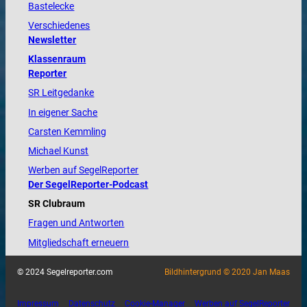
Bastelecke
Verschiedenes
Newsletter
Klassenraum
Reporter
SR Leitgedanke
In eigener Sache
Carsten Kemmling
Michael Kunst
Werben auf SegelReporter
Der SegelReporter-Podcast
SR Clubraum
Fragen und Antworten
Mitgliedschaft erneuern
© 2024 Segelreporter.com
Bildhintergrund © 2020 Jan Maas
Impressum
Datenschutz
Cookie-Manager
Werben auf SegelReporter