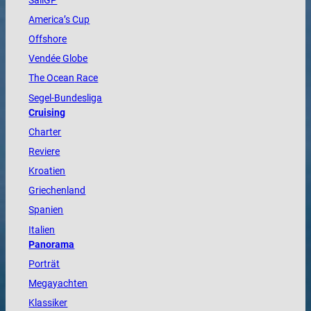
SailGP
America
’s Cup
Offshore
Vendée
Globe
The
Ocean
Race
Segel-Bundesliga
Cruising
Charter
Reviere
Kroatien
Griechenland
Spanien
Italien
Panorama
Porträt
Megayachten
Klassiker