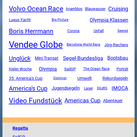
Volvo Ocean Race
Cruising
knarrblog
Blauwasser
Olympia Klassen
Luxus-Yacht
Big Picture
Boris Herrmann
Unfall
Corona
Seenot
Vendee Globe
Jörg Riechers
Barcelona World Race
Unglück
Segel-Bundesliga
Bootsbau
Mini Transat
Olympia
SailGP
Kieler Woche
The Ocean Race
Porträt
35. America's Cup
Umwelt
Rekordsegeln
Optimist
America's Cup
IMOCA
Jugendsegeln
DGzRS
Laser
Video Fundstück
Americas Cup
Abenteuer
Regatta