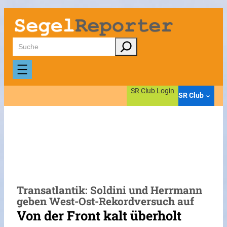
Zum
Inhalt
springen
Suchen
SR Club Login
SR Club
Transatlantik: Soldini und Herrmann
geben West-Ost-Rekordversuch auf
Von der Front kalt überholt