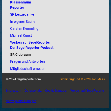
Klassenraum
Reporter
SR Leitgedanke
In eigener Sache
Carsten Kemmling
Michael Kunst
Werben auf SegelReporter
Der SegelReporter-Podcast
SR Clubraum
Fragen und Antworten
Mitgliedschaft erneuern
© 2024 Segelreporter.com
Bildhintergrund © 2020 Jan Maas
Impressum
Datenschutz
Cookie-Manager
Werben auf SegelReporter
Verträge hier kündigen