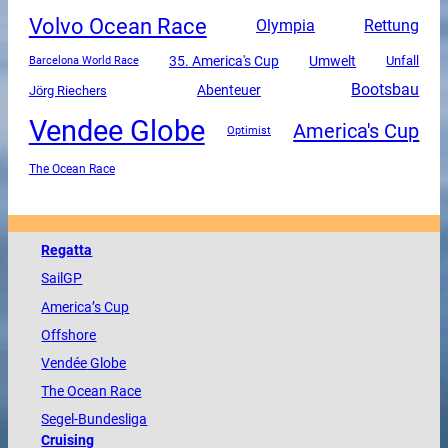
Volvo Ocean Race
Olympia
Rettung
35. America's Cup
Umwelt
Unfall
Barcelona World Race
Bootsbau
Abenteuer
Jörg Riechers
Vendee Globe
America's Cup
Optimist
The Ocean Race
Regatta
SailGP
America
’s Cup
Offshore
Vendée
Globe
The
Ocean
Race
Segel-Bundesliga
Cruising