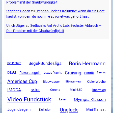
Problem mit der Glaubwürdigkeit
Stephan Boden
zu
Stephan Bodens Kolumne: Wenn du ein Boot
kaufst, von dem du noch nie zuvor etwas gehört hast
Ulrich Jäger
zu
Sedlaceks Ant Arctic Lab: Sechster Abbruch –
Das Problem mit der Glaubwürdigkeit
Boris Herrmann
Segel-Bundesliga
Big Picture
Cruising
Rekordsegeln
Luxus-Yacht
DGzRS
Porträt
Seenot
Americas Cup
Blauwasser
SR-Interview
Kieler Woche
IMOCA
SailGP
Corona
Mini 6.50
knarrblog
Video Fundstück
Olympia Klassen
Laser
Unglück
Jugendsegeln
Mini Transat
Kollision