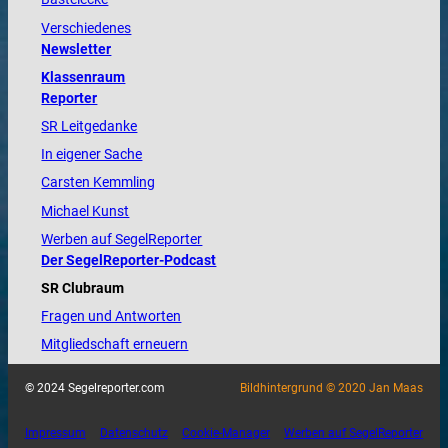
Verschiedenes
Newsletter
Klassenraum
Reporter
SR Leitgedanke
In eigener Sache
Carsten Kemmling
Michael Kunst
Werben auf SegelReporter
Der SegelReporter-Podcast
SR Clubraum
Fragen und Antworten
Mitgliedschaft erneuern
© 2024 Segelreporter.com
Bildhintergrund © 2020 Jan Maas
Impressum
Datenschutz
Cookie-Manager
Werben auf SegelReporter