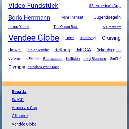
Video Fundstück
35. America's Cup
Boris Herrmann
Jugendsegeln
Mini Transat
Luxus-Yacht
The Ocean Race
SR-Interview
Vendee Globe
Cruising
knarrblog
Laser
Rettung
IMOCA
Umwelt
Rekordsegeln
Kieler Woche
SailGP
Corona
Blauwasser
Kollision
Jörg Riechers
Big Picture
Olympia
Barcelona World Race
Regatta
SailGP
America
’s Cup
Offshore
Vendée
Globe