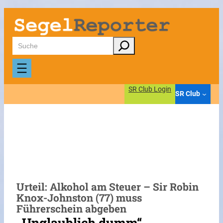
Zum
Inhalt
springen
Suchen
SR Club Login
SR Club
Urteil: Alkohol am Steuer – Sir Robin
Knox-Johnston (77) muss
Führerschein abgeben
„Unglaublich dumm“