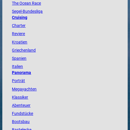
The
Ocean
Race
Segel-Bundesliga
Cruising
Charter
Reviere
Kroatien
Griechenland
Spanien
Italien
Panorama
Porträt
Megayachten
Klassiker
Abenteuer
Fundstücke
Bootsbau
Bastelecke