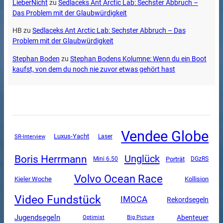
LieberNicht
zu
Sedlaceks Ant Arctic Lab: Sechster Abbruch –
Das Problem mit der Glaubwürdigkeit
HB
zu
Sedlaceks Ant Arctic Lab: Sechster Abbruch – Das
Problem mit der Glaubwürdigkeit
Stephan Boden
zu
Stephan Bodens Kolumne: Wenn du ein Boot
kaufst, von dem du noch nie zuvor etwas gehört hast
Vendee Globe
Luxus-Yacht
SR-Interview
Laser
Boris Herrmann
Unglück
Mini 6.50
Porträt
DGzRS
Volvo Ocean Race
Kieler Woche
Kollision
Video Fundstück
IMOCA
Rekordsegeln
Jugendsegeln
Abenteuer
Optimist
Big Picture