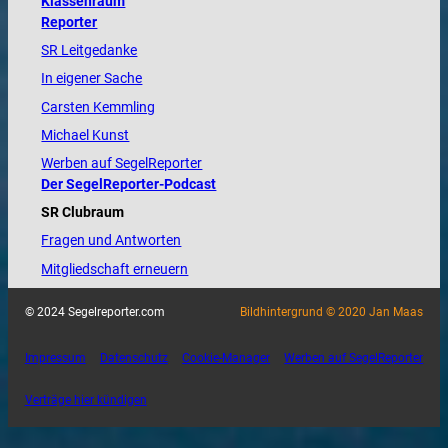
Klassenraum
Reporter
SR Leitgedanke
In eigener Sache
Carsten Kemmling
Michael Kunst
Werben auf SegelReporter
Der SegelReporter-Podcast
SR Clubraum
Fragen und Antworten
Mitgliedschaft erneuern
© 2024 Segelreporter.com
Bildhintergrund © 2020 Jan Maas
Impressum
Datenschutz
Cookie-Manager
Werben auf SegelReporter
Verträge hier kündigen