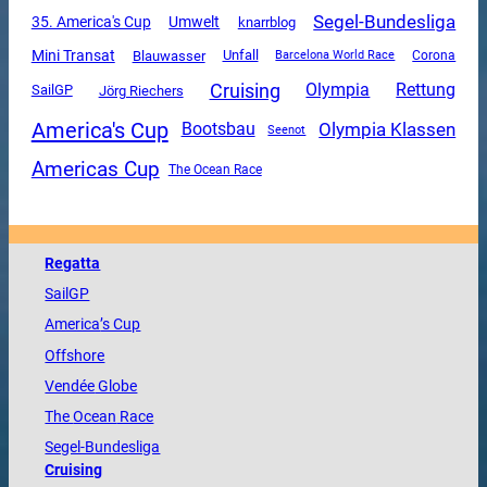
Segel-Bundesliga
35. America's Cup
Umwelt
knarrblog
Mini Transat
Unfall
Blauwasser
Corona
Barcelona World Race
Cruising
Olympia
Rettung
SailGP
Jörg Riechers
America's Cup
Olympia Klassen
Bootsbau
Seenot
Americas Cup
The Ocean Race
Regatta
SailGP
America
’s Cup
Offshore
Vendée
Globe
The
Ocean
Race
Segel-Bundesliga
Cruising