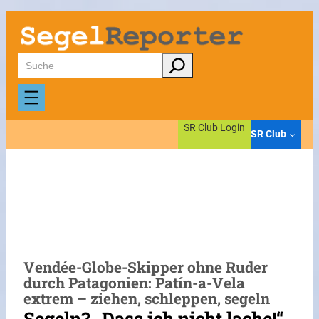
Zum
Inhalt
springen
Suchen
SR Club Login
SR Club
Vendée-Globe-Skipper ohne Ruder
durch Patagonien: Patín-a-Vela
extrem – ziehen, schleppen, segeln
Segeln? „Dass ich nicht lache!“