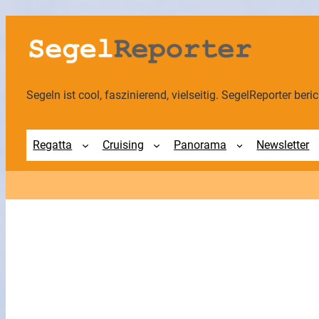
Zum
Inhalt
springen
Segeln ist cool, faszinierend, vielseitig. SegelReporter berich
Regatta
Cruising
Panorama
Newsletter