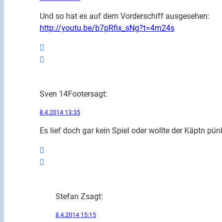
Und so hat es auf dem Vorderschiff ausgesehen:
http://youtu.be/b7pRfix_sNg?t=4m24s
Sven 14Footer
sagt:
8.4.2014 13:35
Es lief doch gar kein Spiel oder wollte der Käptn pün
Stefan Z
sagt:
8.4.2014 15:15