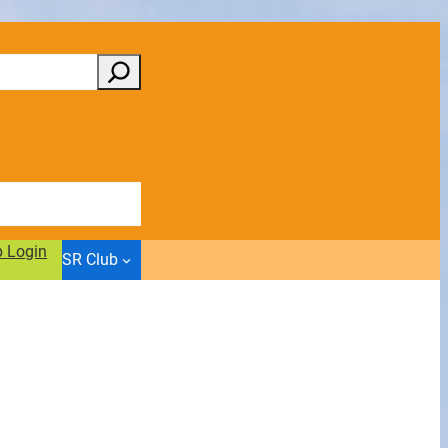
b Login
SR Club