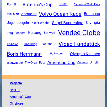
America's Cup
Porträt
DGzRS
Barcelona World Race
Volvo Ocean Race
Bootsbau
Abenteuer
Mini 6.50
Segel-Bundesliga
Olympia
Jugendsegeln
Kieler Woche
Vendee Globe
Rettung
Umwelt
Jörg Riechers
Video Fundstück
Kollision
knarrblog
Corona
Boris Herrmann
Olympia Klassen
Big Picture
Americas Cup
Unfall
Blauwasser
The Ocean Race
Optimist
Regatta
SailGP
America
’s Cup
Offshore