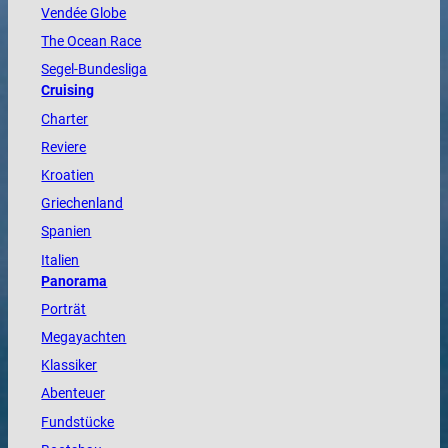
Vendée
Globe
The
Ocean
Race
Segel-Bundesliga
Cruising
Charter
Reviere
Kroatien
Griechenland
Spanien
Italien
Panorama
Porträt
Megayachten
Klassiker
Abenteuer
Fundstücke