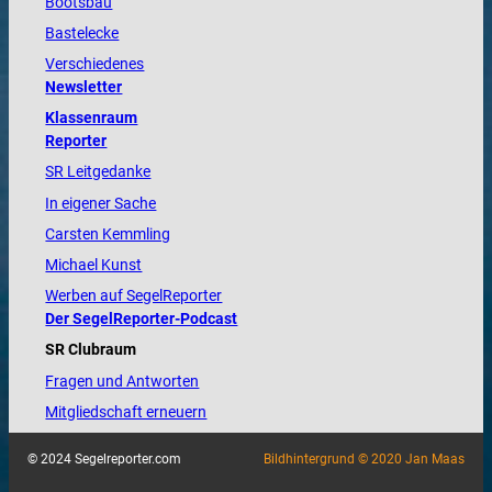
Bootsbau
Bastelecke
Verschiedenes
Newsletter
Klassenraum
Reporter
SR Leitgedanke
In eigener Sache
Carsten Kemmling
Michael Kunst
Werben auf SegelReporter
Der SegelReporter-Podcast
SR Clubraum
Fragen und Antworten
Mitgliedschaft erneuern
© 2024 Segelreporter.com
Bildhintergrund © 2020 Jan Maas