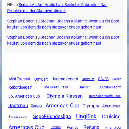
HB
zu
Sedlaceks Ant Arctic Lab: Sechster Abbruch – Das
Problem mit der Glaubwürdigkeit
Stephan Boden
zu
Stephan Bodens Kolumne: Wenn du ein Boot
kaufst, von dem du noch nie zuvor etwas gehört hast
Stephan Boden
zu
Stephan Bodens Kolumne: Wenn du ein Boot
kaufst, von dem du noch nie zuvor etwas gehört hast
Jugendsegeln
Mini Transat
Umwelt
DGzRS
Optimist
Laser
Rekordsegeln
SailGP
Luxus-Yacht
The Ocean Race
Olympia Klassen
35. America's Cup
Barcelona World Race
Americas Cup
Olympia
Bootsbau
Abenteuer
Corona
Unglück
Segel-Bundesliga
Cruising
Blauwasser
America's Cup
Rettung
Porträt
knarrblog
Seenot