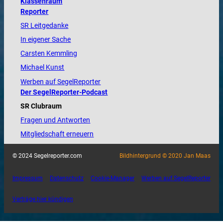
Klassenraum
Reporter
SR Leitgedanke
In eigener Sache
Carsten Kemmling
Michael Kunst
Werben auf SegelReporter
Der SegelReporter-Podcast
SR Clubraum
Fragen und Antworten
Mitgliedschaft erneuern
© 2024 Segelreporter.com
Bildhintergrund © 2020 Jan Maas
Impressum
Datenschutz
Cookie-Manager
Werben auf SegelReporter
Verträge hier kündigen