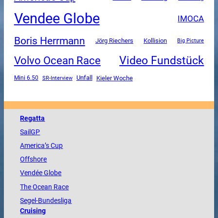
Vendee Globe
IMOCA
Boris Herrmann
Jörg Riechers
Kollision
Big Picture
Video Fundstück
Volvo Ocean Race
Unfall
Mini 6.50
SR-Interview
Kieler Woche
Regatta
SailGP
America
’s Cup
Offshore
Vendée
Globe
The
Ocean
Race
Segel-Bundesliga
Cruising