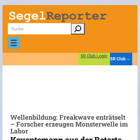
Zum
Inhalt
springen
Suchen
SR Club Login
SR Club
Wellenbildung: Freakwave enträtselt
– Forscher erzeugen Monsterwelle im
Labor
Kaventsmann aus der Retorte