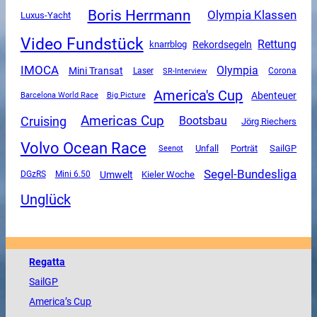
Boris Herrmann
Olympia Klassen
Luxus-Yacht
Video Fundstück
Rettung
Rekordsegeln
knarrblog
IMOCA
Olympia
Mini Transat
SR-Interview
Corona
Laser
America's Cup
Abenteuer
Barcelona World Race
Big Picture
Americas Cup
Cruising
Bootsbau
Jörg Riechers
Volvo Ocean Race
Unfall
SailGP
Porträt
Seenot
Segel-Bundesliga
Umwelt
DGzRS
Mini 6.50
Kieler Woche
Unglück
Regatta
SailGP
America
’s Cup