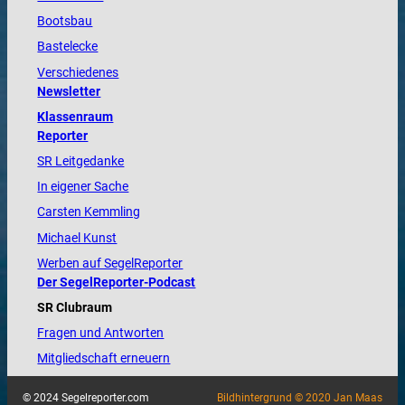
Bootsbau
Bastelecke
Verschiedenes
Newsletter
Klassenraum
Reporter
SR Leitgedanke
In eigener Sache
Carsten Kemmling
Michael Kunst
Werben auf SegelReporter
Der SegelReporter-Podcast
SR Clubraum
Fragen und Antworten
Mitgliedschaft erneuern
© 2024 Segelreporter.com
Bildhintergrund © 2020 Jan Maas