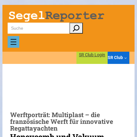
Zum
Inhalt
springen
Suchen
SR Club Login
SR Club
Werftporträt: Multiplast – die
französische Werft für innovative
Regattayachten
Honeycomb und Vakuum