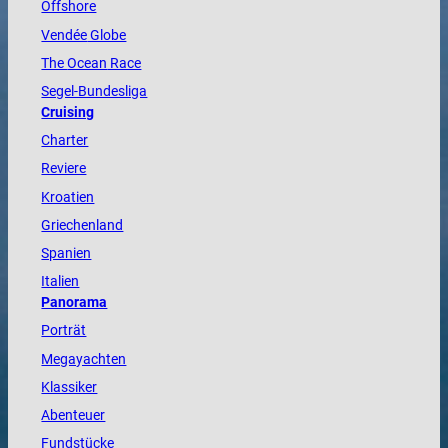
Offshore
Vendée
Globe
The
Ocean
Race
Segel-Bundesliga
Cruising
Charter
Reviere
Kroatien
Griechenland
Spanien
Italien
Panorama
Porträt
Megayachten
Klassiker
Abenteuer
Fundstücke