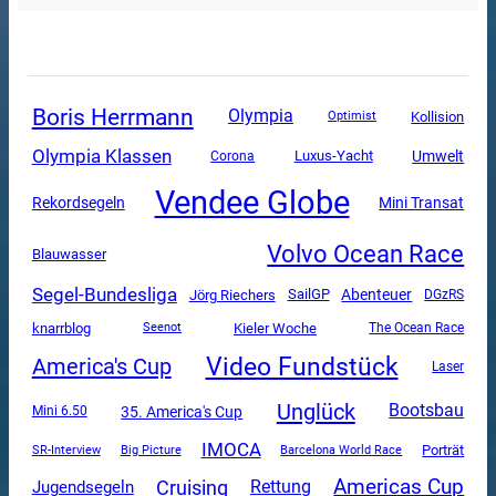
Boris Herrmann
Olympia
Kollision
Optimist
Olympia Klassen
Luxus-Yacht
Umwelt
Corona
Vendee Globe
Mini Transat
Rekordsegeln
Volvo Ocean Race
Blauwasser
Segel-Bundesliga
SailGP
Abenteuer
Jörg Riechers
DGzRS
knarrblog
Kieler Woche
The Ocean Race
Seenot
Video Fundstück
America's Cup
Laser
Unglück
Bootsbau
35. America's Cup
Mini 6.50
IMOCA
SR-Interview
Porträt
Big Picture
Barcelona World Race
Americas Cup
Cruising
Rettung
Jugendsegeln