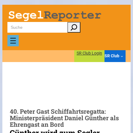
Zum
Inhalt
springen
Suchen
SR Club Login
SR Club
40. Peter Gast Schiffahrtsregatta:
Ministerpräsident Daniel Günther als
Ehrengast an Bord
Günther wird zum Segler