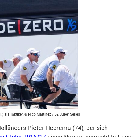
) als Taktiker. © Nico Martinez / 52 Super Series
olländers Pieter Heerema (74), der sich
ée Globe 2016/17
einen Namen gemacht hat und