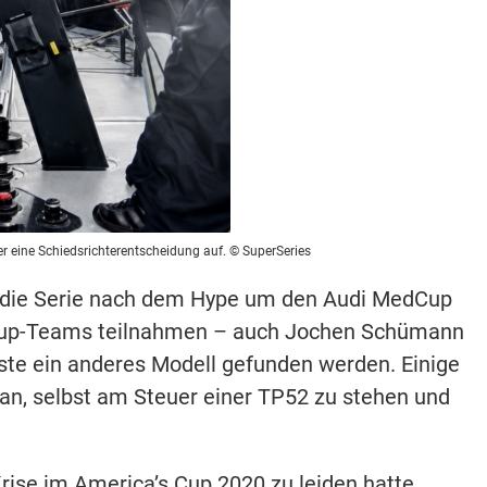
er eine Schiedsrichterentscheidung auf. © SuperSeries
h die Serie nach dem Hype um den Audi MedCup
s-Cup-Teams teilnahmen – auch Jochen Schümann
ste ein anderes Modell gefunden werden. Einige
an, selbst am Steuer einer TP52 zu stehen und
Krise im America’s Cup 2020 zu leiden hatte,