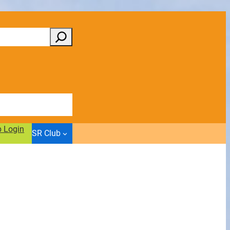
b Login
SR Club