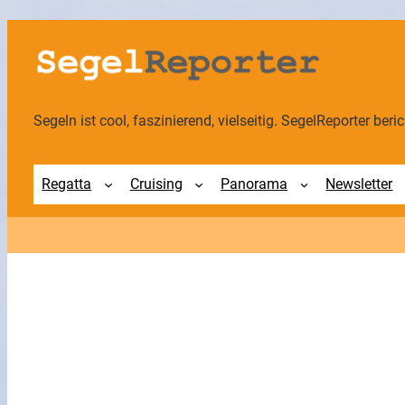
Zum
Inhalt
springen
Segeln ist cool, faszinierend, vielseitig. SegelReporter berich
Regatta
Cruising
Panorama
Newsletter