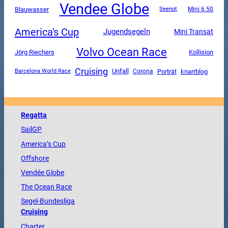
Vendee Globe
Blauwasser
Mini 6.50
Seenot
America's Cup
Jugendsegeln
Mini Transat
Volvo Ocean Race
Jörg Riechers
Kollision
Cruising
Unfall
Corona
Porträt
knarrblog
Barcelona World Race
Regatta
SailGP
America
’s Cup
Offshore
Vendée
Globe
The
Ocean
Race
Segel-Bundesliga
Cruising
Charter