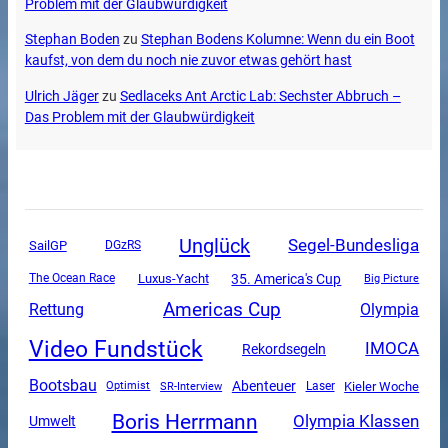
Problem mit der Glaubwürdigkeit
Stephan Boden
zu
Stephan Bodens Kolumne: Wenn du ein Boot
kaufst, von dem du noch nie zuvor etwas gehört hast
Ulrich Jäger
zu
Sedlaceks Ant Arctic Lab: Sechster Abbruch –
Das Problem mit der Glaubwürdigkeit
Unglück
Segel-Bundesliga
SailGP
DGzRS
Luxus-Yacht
35. America's Cup
The Ocean Race
Big Picture
Americas Cup
Rettung
Olympia
Video Fundstück
IMOCA
Rekordsegeln
Bootsbau
Abenteuer
SR-Interview
Kieler Woche
Optimist
Laser
Boris Herrmann
Olympia Klassen
Umwelt