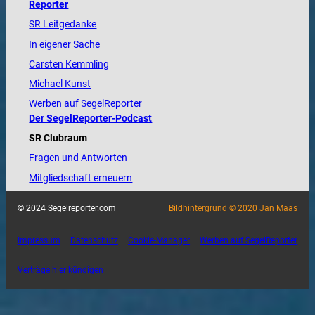
Reporter
SR Leitgedanke
In eigener Sache
Carsten Kemmling
Michael Kunst
Werben auf SegelReporter
Der SegelReporter-Podcast
SR Clubraum
Fragen und Antworten
Mitgliedschaft erneuern
© 2024 Segelreporter.com
Bildhintergrund © 2020 Jan Maas
Impressum
Datenschutz
Cookie-Manager
Werben auf SegelReporter
Verträge hier kündigen