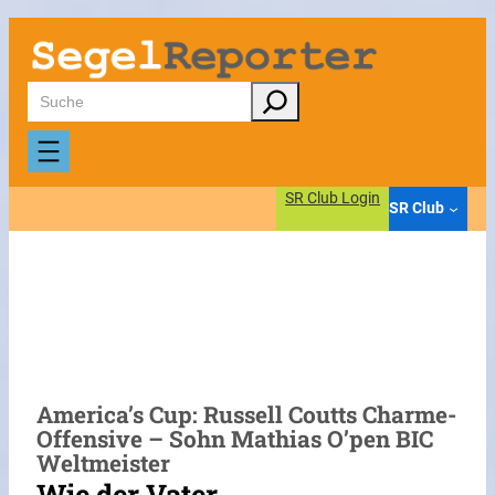
Zum
Inhalt
springen
Suchen
SR Club Login
SR Club
America’s Cup: Russell Coutts Charme-
Offensive – Sohn Mathias O’pen BIC
Weltmeister
Wie der Vater…