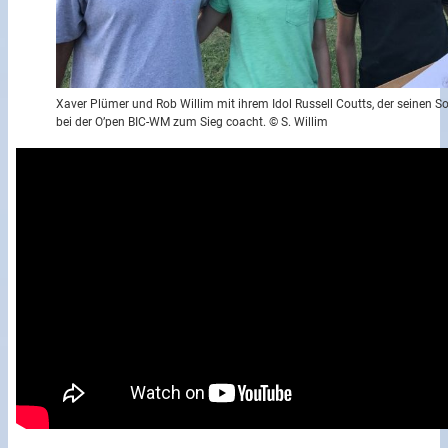
Xaver Plümer und Rob Willim mit ihrem Idol Russell Coutts, der seinen S
bei der O’pen BIC-WM zum Sieg coacht. © S. Willim