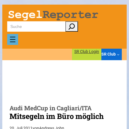
Zum
Inhalt
springen
Suchen
SR Club Login
SR Club
Audi MedCup in Cagliari/ITA
Mitsegeln im Büro möglich
20. Juli 2011
von
Andreas John