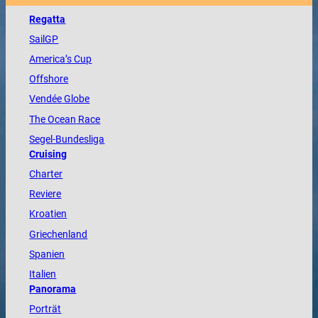
Regatta
SailGP
America
’s Cup
Offshore
Vendée
Globe
The
Ocean
Race
Segel-Bundesliga
Cruising
Charter
Reviere
Kroatien
Griechenland
Spanien
Italien
Panorama
Porträt