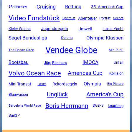
Cruising
Rettung
35. America's Cup
SR-Interview
Video Fundstück
Abenteuer
Porträt
Optimist
Seenot
Jugendsegeln
Umwelt
Luxus-Yacht
Kieler Woche
Segel-Bundesliga
Olympia Klassen
Corona
Vendee Globe
The Ocean Race
Mini 6.50
IMOCA
Bootsbau
Unfall
Jörg Riechers
Volvo Ocean Race
Americas Cup
Kollision
Olympia
Mini Transat
Rekordsegeln
Laser
Big Picture
Unglück
America's Cup
Blauwasser
Boris Herrmann
DGzRS
knarrblog
Barcelona World Race
SailGP