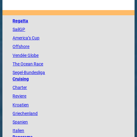
Regatta
SailGP
America
’s Cup
Offshore
Vendée
Globe
The
Ocean
Race
Segel-Bundesliga
Cruising
Charter
Reviere
Kroatien
Griechenland
Spanien
Italien