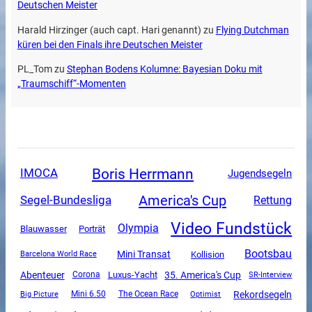
Deutschen Meister
Harald Hirzinger (auch capt. Hari genannt)
zu
Flying Dutchman
küren bei den Finals ihre Deutschen Meister
PL_Tom
zu
Stephan Bodens Kolumne: Bayesian Doku mit
„Traumschiff“-Momenten
Boris Herrmann
IMOCA
Jugendsegeln
America's Cup
Segel-Bundesliga
Rettung
Video Fundstück
Olympia
Blauwasser
Porträt
Bootsbau
Mini Transat
Kollision
Barcelona World Race
Abenteuer
Luxus-Yacht
35. America's Cup
Corona
SR-Interview
Rekordsegeln
Mini 6.50
The Ocean Race
Big Picture
Optimist