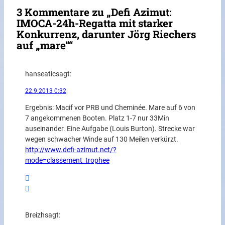
3 Kommentare zu „Defi Azimut:
IMOCA-24h-Regatta mit starker
Konkurrenz, darunter Jörg Riechers
auf „mare““
hanseatic
sagt:
22.9.2013 0:32
Ergebnis: Macif vor PRB und Cheminée. Mare auf 6 von
7 angekommenen Booten. Platz 1-7 nur 33Min
auseinander. Eine Aufgabe (Louis Burton). Strecke war
wegen schwacher Winde auf 130 Meilen verkürzt.
http://www.defi-azimut.net/?
mode=classement_trophee
Breizh
sagt: