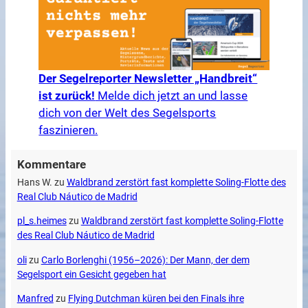
Der Segelreporter Newsletter „Handbreit“
ist zurück!
Melde dich jetzt an und lasse
dich von der Welt des Segelsports
faszinieren.
Kommentare
Hans W.
zu
Waldbrand zerstört fast komplette Soling-Flotte des
Real Club Náutico de Madrid
pl_s.heimes
zu
Waldbrand zerstört fast komplette Soling-Flotte
des Real Club Náutico de Madrid
oli
zu
Carlo Borlenghi (1956–2026): Der Mann, der dem
Segelsport ein Gesicht gegeben hat
Manfred
zu
Flying Dutchman küren bei den Finals ihre