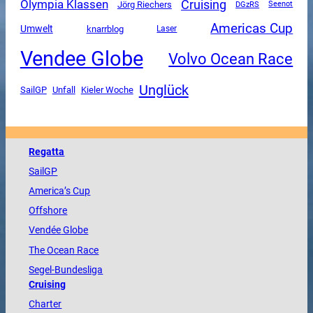
Olympia Klassen
Cruising
Jörg Riechers
DGzRS
Seenot
Americas Cup
Umwelt
knarrblog
Laser
Vendee Globe
Volvo Ocean Race
Unglück
SailGP
Unfall
Kieler Woche
Regatta
SailGP
America
’s Cup
Offshore
Vendée
Globe
The
Ocean
Race
Segel-Bundesliga
Cruising
Charter