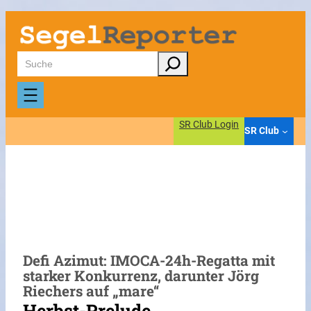
Zum
Inhalt
springen
Suchen
SR Club Login
SR Club
Defi Azimut: IMOCA-24h-Regatta mit
starker Konkurrenz, darunter Jörg
Riechers auf „mare“
Herbst-Prelude