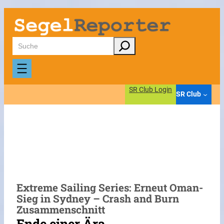
Zum
Inhalt
springen
Suchen
SR Club Login
SR Club
Extreme Sailing Series: Erneut Oman-
Sieg in Sydney – Crash and Burn
Zusammenschnitt
Ende einer Ära