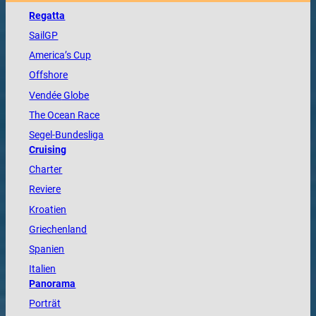
Regatta
SailGP
America
’s Cup
Offshore
Vendée
Globe
The
Ocean
Race
Segel-Bundesliga
Cruising
Charter
Reviere
Kroatien
Griechenland
Spanien
Italien
Panorama
Porträt