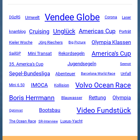
Vendee Globe
Umwelt
DGzRS
Corona
Laser
Unglück
Americas Cup
Cruising
knarrblog
Porträt
Olympia Klassen
Kieler Woche
Jörg Riechers
Big Picture
America's Cup
Mini Transat
SailGP
Rekordsegeln
Jugendsegeln
35. America's Cup
Seenot
Segel-Bundesliga
Abenteuer
Unfall
Barcelona World Race
Volvo Ocean Race
IMOCA
Mini 6.50
Kollision
Boris Herrmann
Rettung
Olympia
Blauwasser
Video Fundstück
Bootsbau
Optimist
Luxus-Yacht
The Ocean Race
SR-Interview