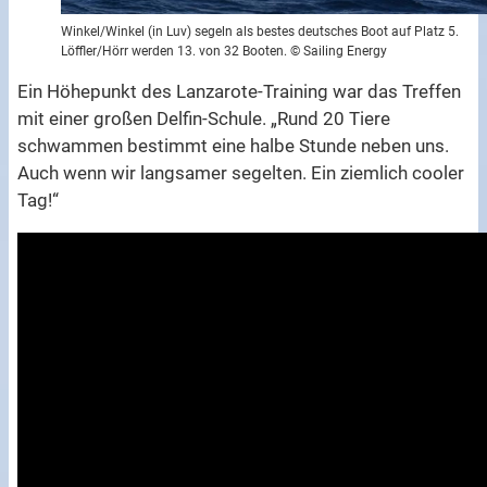
Winkel/Winkel (in Luv) segeln als bestes deutsches Boot auf Platz 5.
Löffler/Hörr werden 13. von 32 Booten. © Sailing Energy
Ein Höhepunkt des Lanzarote-Training war das Treffen
mit einer großen Delfin-Schule. „Rund 20 Tiere
schwammen bestimmt eine halbe Stunde neben uns.
Auch wenn wir langsamer segelten. Ein ziemlich cooler
Tag!“