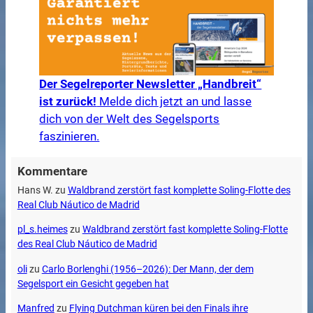
Der Segelreporter Newsletter „Handbreit“
ist zurück!
Melde dich jetzt an und lasse
dich von der Welt des Segelsports
faszinieren.
Kommentare
Hans W.
zu
Waldbrand zerstört fast komplette Soling-Flotte des
Real Club Náutico de Madrid
pl_s.heimes
zu
Waldbrand zerstört fast komplette Soling-Flotte
des Real Club Náutico de Madrid
oli
zu
Carlo Borlenghi (1956–2026): Der Mann, der dem
Segelsport ein Gesicht gegeben hat
Manfred
zu
Flying Dutchman küren bei den Finals ihre