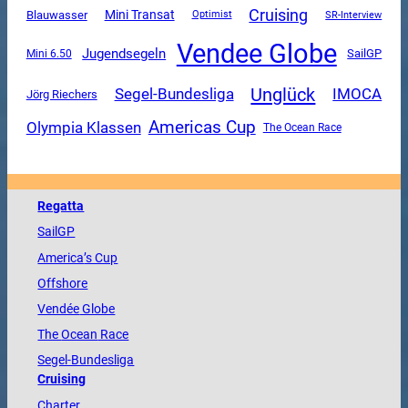
Cruising
Mini Transat
Blauwasser
SR-Interview
Optimist
Vendee Globe
Jugendsegeln
SailGP
Mini 6.50
Unglück
Segel-Bundesliga
IMOCA
Jörg Riechers
Americas Cup
Olympia Klassen
The Ocean Race
Regatta
SailGP
America
’s Cup
Offshore
Vendée
Globe
The
Ocean
Race
Segel-Bundesliga
Cruising
Charter