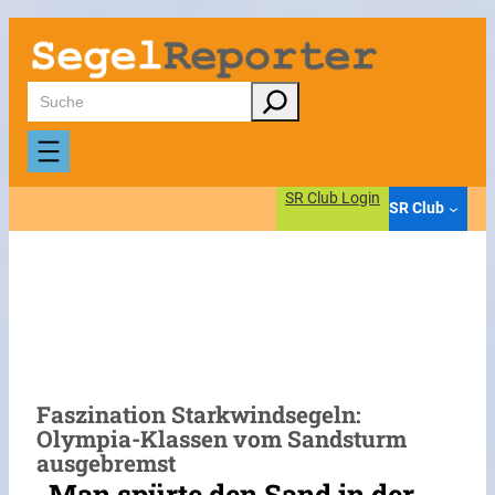
Zum
Inhalt
springen
Suchen
SR Club Login
SR Club
Faszination Starkwindsegeln:
Olympia-Klassen vom Sandsturm
ausgebremst
„Man spürte den Sand in der