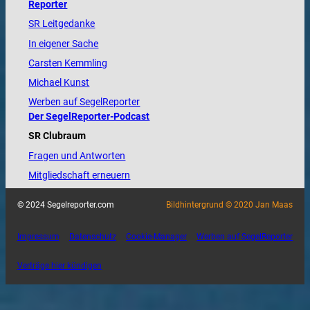
Reporter
SR Leitgedanke
In eigener Sache
Carsten Kemmling
Michael Kunst
Werben auf SegelReporter
Der SegelReporter-Podcast
SR Clubraum
Fragen und Antworten
Mitgliedschaft erneuern
© 2024 Segelreporter.com
Bildhintergrund © 2020 Jan Maas
Impressum
Datenschutz
Cookie-Manager
Werben auf SegelReporter
Verträge hier kündigen