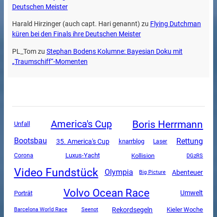
Deutschen Meister
Harald Hirzinger (auch capt. Hari genannt)
zu
Flying Dutchman
küren bei den Finals ihre Deutschen Meister
PL_Tom
zu
Stephan Bodens Kolumne: Bayesian Doku mit
„Traumschiff“-Momenten
Boris Herrmann
America's Cup
Unfall
Rettung
Bootsbau
35. America's Cup
knarrblog
Laser
Luxus-Yacht
Corona
Kollision
DGzRS
Video Fundstück
Olympia
Abenteuer
Big Picture
Volvo Ocean Race
Umwelt
Porträt
Rekordsegeln
Kieler Woche
Barcelona World Race
Seenot