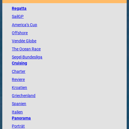
Regatta
SailGP
America
’s Cup
Offshore
Vendée
Globe
The
Ocean
Race
Segel-Bundesliga
Cruising
Charter
Reviere
Kroatien
Griechenland
Spanien
Italien
Panorama
Porträt