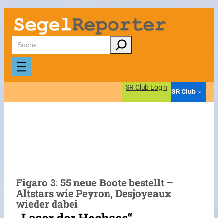
Zum
Inhalt
springen
Suchen
SR Club Login
SR Club
Figaro 3: 55 neue Boote bestellt –
Altstars wie Peyron, Desjoyeaux
wieder dabei
„Laser der Hochsee“