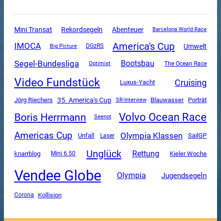
Mini Transat
Rekordsegeln
Abenteuer
Barcelona World Race
America's Cup
IMOCA
Umwelt
DGzRS
Big Picture
Segel-Bundesliga
Bootsbau
The Ocean Race
Optimist
Video Fundstück
Cruising
Luxus-Yacht
35. America's Cup
Jörg Riechers
SR-Interview
Blauwasser
Porträt
Volvo Ocean Race
Boris Herrmann
Seenot
Americas Cup
Olympia Klassen
Unfall
SailGP
Laser
Unglück
Rettung
knarrblog
Mini 6.50
Kieler Woche
Vendee Globe
Olympia
Jugendsegeln
Corona
Kollision