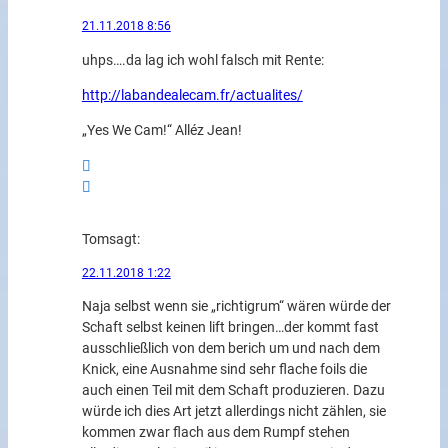
21.11.2018 8:56
uhps….da lag ich wohl falsch mit Rente:
http://labandealecam.fr/actualites/
„Yes We Cam!“ Alléz Jean!
Tom
sagt:
22.11.2018 1:22
Naja selbst wenn sie „richtigrum“ wären würde der
Schaft selbst keinen lift bringen…der kommt fast
ausschließlich von dem berich um und nach dem
Knick, eine Ausnahme sind sehr flache foils die
auch einen Teil mit dem Schaft produzieren. Dazu
würde ich dies Art jetzt allerdings nicht zählen, sie
kommen zwar flach aus dem Rumpf stehen