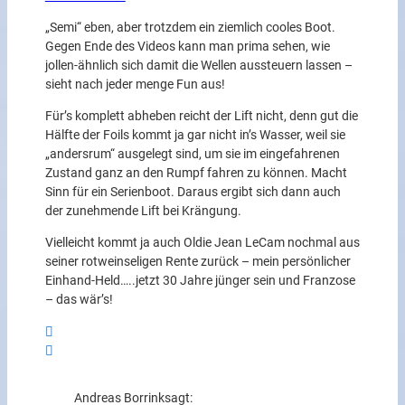
„Semi“ eben, aber trotzdem ein ziemlich cooles Boot.
Gegen Ende des Videos kann man prima sehen, wie
jollen-ähnlich sich damit die Wellen aussteuern lassen –
sieht nach jeder menge Fun aus!
Für’s komplett abheben reicht der Lift nicht, denn gut die
Hälfte der Foils kommt ja gar nicht in’s Wasser, weil sie
„andersrum“ ausgelegt sind, um sie im eingefahrenen
Zustand ganz an den Rumpf fahren zu können. Macht
Sinn für ein Serienboot. Daraus ergibt sich dann auch
der zunehmende Lift bei Krängung.
Vielleicht kommt ja auch Oldie Jean LeCam nochmal aus
seiner rotweinseligen Rente zurück – mein persönlicher
Einhand-Held…..jetzt 30 Jahre jünger sein und Franzose
– das wär’s!
Andreas Borrink
sagt: