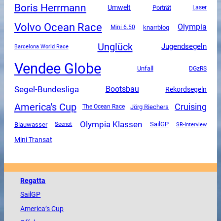
Boris Herrmann
Umwelt
Porträt
Laser
Volvo Ocean Race
Olympia
Mini 6.50
knarrblog
Unglück
Jugendsegeln
Barcelona World Race
Vendee Globe
Unfall
DGzRS
Segel-Bundesliga
Bootsbau
Rekordsegeln
America's Cup
Cruising
The Ocean Race
Jörg Riechers
Olympia Klassen
SailGP
Blauwasser
SR-Interview
Seenot
Mini Transat
Regatta
SailGP
America
’s Cup