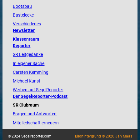
Bootsbau
Bastelecke
Verschiedenes
Newsletter
Klassenraum
Reporter
SR Leitgedanke
In eigener Sache
Carsten Kemmling
Michael Kunst
Werben auf SegelReporter
Der SegelReporter-Podcast
SR Clubraum
Fragen und Antworten
Mitgliedschaft erneuern
© 2024 Segelreporter.com
Bildhintergrund © 2020 Jan Maas