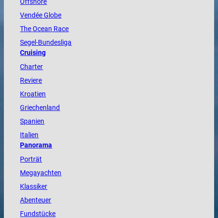
Offshore
Vendée
Globe
The
Ocean
Race
Segel-Bundesliga
Cruising
Charter
Reviere
Kroatien
Griechenland
Spanien
Italien
Panorama
Porträt
Megayachten
Klassiker
Abenteuer
Fundstücke