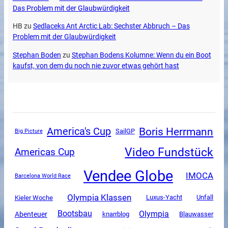
Das Problem mit der Glaubwürdigkeit
HB
zu
Sedlaceks Ant Arctic Lab: Sechster Abbruch – Das
Problem mit der Glaubwürdigkeit
Stephan Boden
zu
Stephan Bodens Kolumne: Wenn du ein Boot
kaufst, von dem du noch nie zuvor etwas gehört hast
Boris Herrmann
America's Cup
SailGP
Big Picture
Video Fundstück
Americas Cup
Vendee Globe
IMOCA
Barcelona World Race
Olympia Klassen
Luxus-Yacht
Unfall
Kieler Woche
Olympia
Bootsbau
Abenteuer
knarrblog
Blauwasser