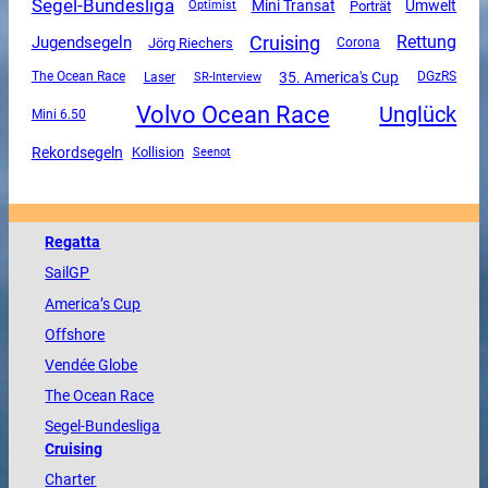
Segel-Bundesliga
Mini Transat
Umwelt
Porträt
Optimist
Cruising
Rettung
Jugendsegeln
Jörg Riechers
Corona
35. America's Cup
The Ocean Race
SR-Interview
DGzRS
Laser
Volvo Ocean Race
Unglück
Mini 6.50
Rekordsegeln
Kollision
Seenot
Regatta
SailGP
America
’s Cup
Offshore
Vendée
Globe
The
Ocean
Race
Segel-Bundesliga
Cruising
Charter