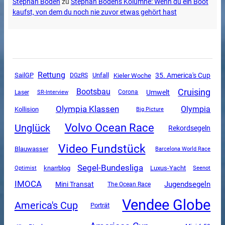
Stephan Boden
zu
Stephan Bodens Kolumne: Wenn du ein Boot
kaufst, von dem du noch nie zuvor etwas gehört hast
Rettung
SailGP
Unfall
35. America's Cup
DGzRS
Kieler Woche
Cruising
Bootsbau
Umwelt
SR-Interview
Corona
Laser
Olympia Klassen
Olympia
Kollision
Big Picture
Volvo Ocean Race
Unglück
Rekordsegeln
Video Fundstück
Blauwasser
Barcelona World Race
Segel-Bundesliga
Luxus-Yacht
knarrblog
Optimist
Seenot
IMOCA
Jugendsegeln
Mini Transat
The Ocean Race
Vendee Globe
America's Cup
Porträt