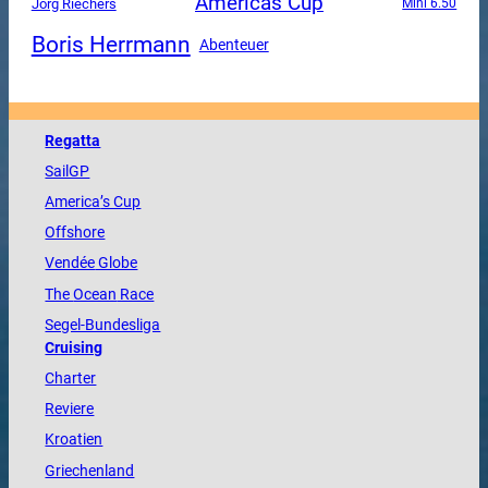
Americas Cup
Jörg Riechers
Mini 6.50
Boris Herrmann
Abenteuer
Regatta
SailGP
America
’s Cup
Offshore
Vendée
Globe
The
Ocean
Race
Segel-Bundesliga
Cruising
Charter
Reviere
Kroatien
Griechenland