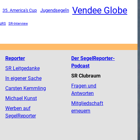
Vendee Globe
Jugendsegeln
35. America's Cup
zRS
SR-Interview
Reporter
Der SegelReporter-
Podcast
SR Leitgedanke
SR Clubraum
In eigener Sache
Fragen und
Carsten Kemmling
Antworten
Michael Kunst
Mitgliedschaft
Werben auf
erneuern
SegelReporter