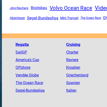
Vide
Volvo Ocean Race
Bootsbau
Jörg Riechers
Segel-Bundesliga
Ol
Mini Transat
Abenteuer
The Ocean Race
Regatta
Cruising
SailGP
Charter
America
’s Cup
Reviere
Offshore
Kroatien
Vendée
Globe
Griechenland
The
Ocean
Race
Spanien
Segel-Bundesliga
Italien