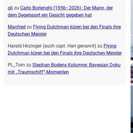
oli
zu
Carlo Borlenghi (1956–2026): Der Mann, der
dem Segelsport ein Gesicht gegeben hat
Manfred
zu
Flying Dutchman küren bei den Finals ihre
Deutschen Meister
Harald Hirzinger (auch capt. Hari genannt)
zu
Flying
Dutchman küren bei den Finals ihre Deutschen Meister
PL_Tom
zu
Stephan Bodens Kolumne: Bayesian Doku
mit „Traumschiff“-Momenten