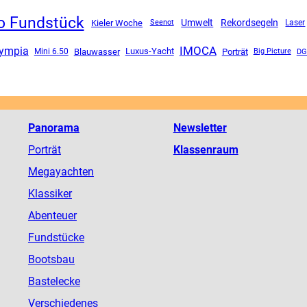
o Fundstück
Umwelt
Rekordsegeln
Kieler Woche
Seenot
Laser
ympia
IMOCA
Luxus-Yacht
Mini 6.50
Blauwasser
Porträt
DG
Big Picture
Panorama
Newsletter
Porträt
Klassenraum
Megayachten
Klassiker
Abenteuer
Fundstücke
Bootsbau
Bastelecke
Verschiedenes