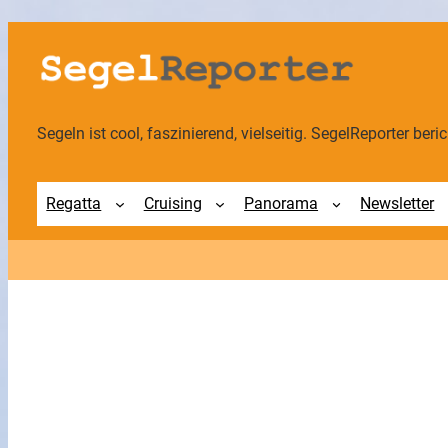
Zum
Inhalt
springen
Segeln ist cool, faszinierend, vielseitig. SegelReporter berich
Regatta
Cruising
Panorama
Newsletter