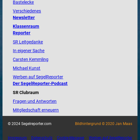
Bastelecke
Verschiedenes
Newsletter
Klassenraum
Reporter
SR Leitgedanke
In eigener Sache
Carsten Kemmling
Michael Kunst
Werben auf SegelReporter
Der SegelReporter-Podcast
SR Clubraum
Fragen und Antworten
Mitgliedschaft erneuern
© 2024 Segelreporter.com
Bildhintergrund © 2020 Jan Maas
Impressum
Datenschutz
Cookie-Manager
Werben auf SegelReporter