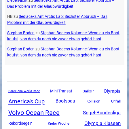
LieberNicht
zu
Sedlaceks Ant Arctic Lab: Sechster Abbruch –
Das Problem mit der Glaubwürdigkeit
HB
zu
Sedlaceks Ant Arctic Lab: Sechster Abbruch – Das
Problem mit der Glaubwürdigkeit
Stephan Boden
zu
Stephan Bodens Kolumne: Wenn du ein Boot
kaufst, von dem du noch nie zuvor etwas gehört hast
Stephan Boden
zu
Stephan Bodens Kolumne: Wenn du ein Boot
kaufst, von dem du noch nie zuvor etwas gehört hast
Olympia
Mini Transat
SailGP
Barcelona World Race
America's Cup
Bootsbau
Unfall
Kollision
Volvo Ocean Race
Segel-Bundesliga
Olympia Klassen
Rekordsegeln
Kieler Woche