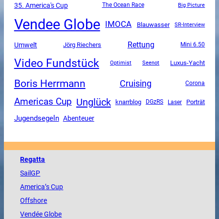
35. America's Cup
The Ocean Race
Big Picture
Vendee Globe
IMOCA
Blauwasser
SR-Interview
Rettung
Umwelt
Jörg Riechers
Mini 6.50
Video Fundstück
Luxus-Yacht
Optimist
Seenot
Boris Herrmann
Cruising
Corona
Unglück
Americas Cup
knarrblog
DGzRS
Porträt
Laser
Jugendsegeln
Abenteuer
Regatta
SailGP
America
’s Cup
Offshore
Vendée
Globe