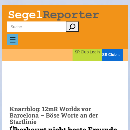
Zum
Inhalt
springen
Suchen
SR Club Login
SR Club
Knarrblog: 12mR Worlds vor
Barcelona – Böse Worte an der
Startlinie
Überhaupt nicht beste Freunde