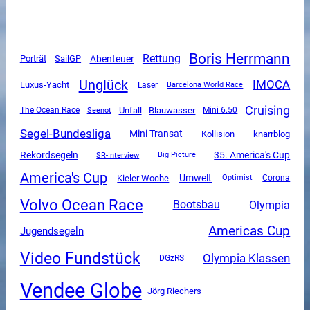
Boris Herrmann
Rettung
SailGP
Abenteuer
Porträt
Unglück
IMOCA
Luxus-Yacht
Laser
Barcelona World Race
Cruising
Unfall
The Ocean Race
Blauwasser
Mini 6.50
Seenot
Segel-Bundesliga
Mini Transat
Kollision
knarrblog
Rekordsegeln
35. America's Cup
SR-Interview
Big Picture
America's Cup
Umwelt
Kieler Woche
Corona
Optimist
Volvo Ocean Race
Olympia
Bootsbau
Americas Cup
Jugendsegeln
Video Fundstück
Olympia Klassen
DGzRS
Vendee Globe
Jörg Riechers