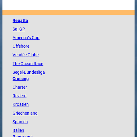
Regatta
SailGP
America
’s Cup
Offshore
Vendée
Globe
The
Ocean
Race
Segel-Bundesliga
Cruising
Charter
Reviere
Kroatien
Griechenland
Spanien
Italien
Panorama